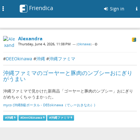
Friendica
Toggle
Sign in
navigation
Alexandra
Thursday, June 4, 2026, 11:08 PM
— (
Okinawa
)
•
#
DEEOkinawa
#
沖縄
#
沖縄ファミマ
沖縄ファミマのゴーヤーと豚肉のンブシーおにぎり
がうまい
沖縄ファミマで見かけた新商品「ゴーヤーと豚肉のンブシー」おにぎり
がめちゃくちゃうまかった。
myco (沖縄B級ポータル - DEEokinawa（でぃーおきなわ）)
#
沖縄
#
DeeOkinawa
#
沖縄ファミマ