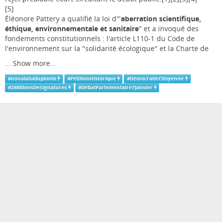
[5]
Éléonore Pattery a qualifié la loi d'"
aberration scientifique,
éthique, environnementale et sanitaire
" et a invoqué des
fondements constitutionnels : l'article L110-1 du Code de
l'environnement sur la "solidarité écologique" et la Charte de
...
Show more...
#
nonalaloiduplomb
#
PétitionHistorique
#
DémocratieCitoyenne
#
2MillionsDeSignatures
#
DébatParlementaire7Janvier