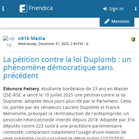
Friendica
Toggle
Sign in
navigation
Mention
n816 Media
Wednesday, December 31, 2025, 2:40 PM
•
La pétition contre la loi Duplomb : un
phénomène démocratique sans
précédent
Éléonore Pattery
, étudiante bordelaise de 23 ans en Master
QSE-RSE, a lancé le 10 juillet 2025 une pétition contre la loi
Duplomb, adoptée deux jours plus tôt par le Parlement. Cette
loi, portée par les sénateurs Laurent Duplomb et Franck
Menonville, prévoyait la réintroduction de l'acétamipride, un
pesticide néonicotinoïde interdit depuis 2018. Adoptée par 316
députés contre 223 suite à une procédure parlementaire
contestée, comportant notamment l'usage d'une motion de
rejet préalable court-circuitant le débat public.[1][2][3][4]