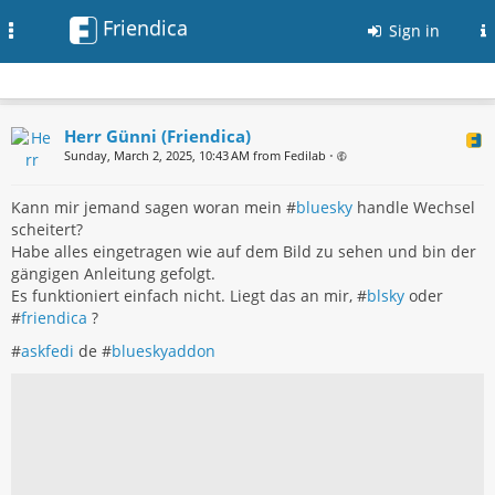
Friendica
Toggle
Sign in
navigation
Herr Günni (Friendica)
Sunday, March 2, 2025, 10:43 AM from Fedilab
•
Kann mir jemand sagen woran mein #
bluesky
handle Wechsel
scheitert?
Habe alles eingetragen wie auf dem Bild zu sehen und bin der
gängigen Anleitung gefolgt.
Es funktioniert einfach nicht. Liegt das an mir, #
blsky
oder
#
friendica
?
#
askfedi
de #
blueskyaddon