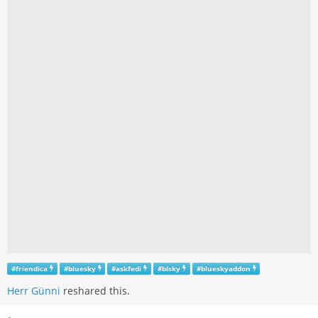
#
friendica
#
bluesky
#
askfedi
#
blsky
#
blueskyaddon
Herr Günni
reshared this.