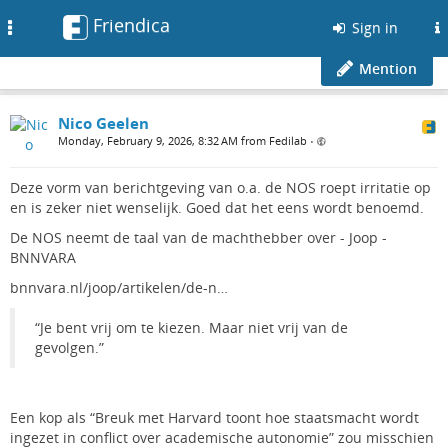
Friendica
Toggle
Sign in
navigation
Mention
Nico Geelen
Monday, February 9, 2026, 8:32 AM from Fedilab
•
Deze vorm van berichtgeving van o.a. de NOS roept irritatie op
en is zeker niet wenselijk. Goed dat het eens wordt benoemd.
De NOS neemt de taal van de machthebber over - Joop -
BNNVARA
bnnvara.nl/joop/artikelen/de-n…
“Je bent vrij om te kiezen. Maar niet vrij van de
gevolgen.”
Een kop als “Breuk met Harvard toont hoe staatsmacht wordt
ingezet in conflict over academische autonomie” zou misschien