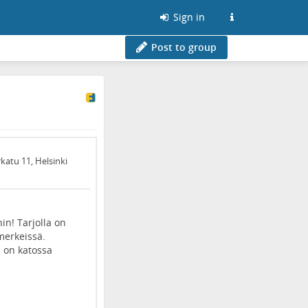
Sign in
Post to group
katu 11, Helsinki
hin! Tarjolla on
merkeissä.
i on katossa