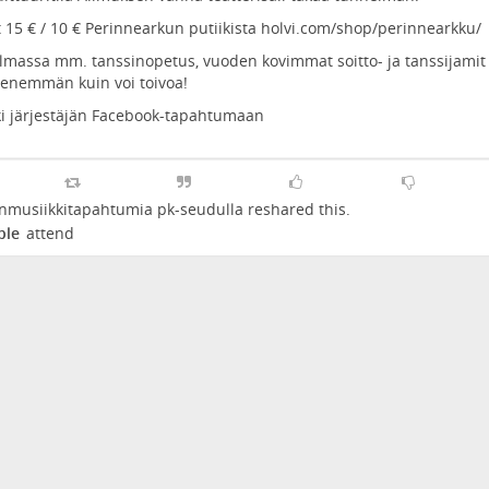
 15 € / 10 € Perinnearkun putiikista
holvi.com/shop/perinnearkku/
lmassa mm. tanssinopetus, vuoden kovimmat soitto- ja tanssijamit 
a enemmän kuin voi toivoa!
ki järjestäjän Facebook-tapahtumaan
nmusiikkitapahtumia pk-seudulla
reshared this.
ple
attend