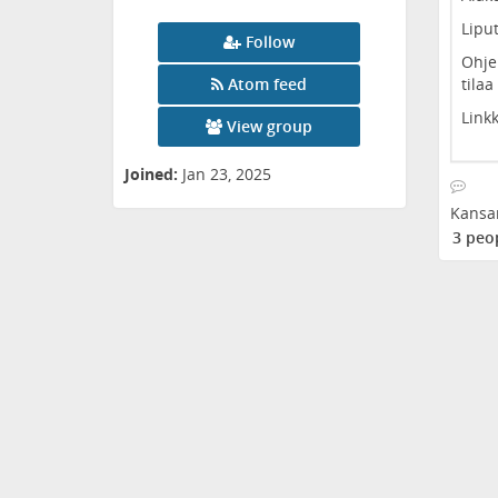
Liput
Follow
Ohje
Atom feed
tila
Link
View group
Joined:
Jan 23, 2025
Kansa
3 peo