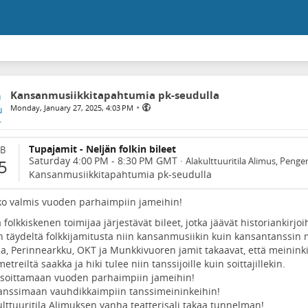
Kansanmusiikkitapahtumia pk-seudulla
•
Monday, January 27, 2025, 4:03 PM
Tupajamit - Neljän folkin bileet
EB
Saturday 4:00 PM
-
8:30 PM
GMT
·
Alakulttuuritila Alimus, Penger
5
Kansanmusiikkitapahtumia pk-seudulla
ko valmis vuoden parhaimpiin jameihin!
 folkkiskenen toimijaa järjestävät bileet, jotka jäävät historiankirjoi
n täydeltä folkkijamitusta niin kansanmusiikin kuin kansantanssin 
ja, Perinnearkku, OKT ja Munkkivuoren jamit takaavat, että meinink
etreiltä saakka ja hiki tulee niin tanssijoille kuin soittajillekin.
 soittamaan vuoden parhaimpiin jameihin!
tanssimaan vauhdikkaimpiin tanssimeininkeihin!
ulttuuritila Alimuksen vanha teatterisali takaa tunnelman!