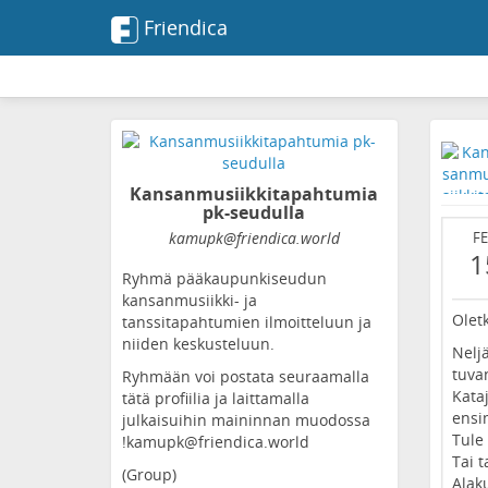
Friendica
Kansanmusiikkitapahtumia
pk-seudulla
kamupk
@friendica
.world
F
1
Ryhmä pääkaupunkiseudun
kansanmusiikki- ja
Olet
tanssitapahtumien ilmoitteluun ja
niiden keskusteluun.
Neljä
tuva
Ryhmään voi postata seuraamalla
Kata
tätä profiilia ja laittamalla
ensim
julkaisuihin maininnan muodossa
Tule
!kamupk@friendica.world
Tai 
(Group)
Alak