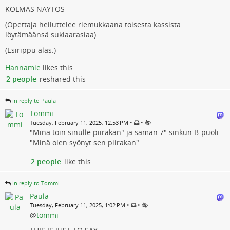
KOLMAS NÄYTÖS
(Opettaja heiluttelee riemukkaana toisesta kassista
löytämäänsä suklaarasiaa)
(Esirippu alas.)
Hannamie
likes this.
2 people
reshared this
in reply to Paula
Tommi
•
•
Tuesday, February 11, 2025, 12:53 PM
"Minä toin sinulle piirakan" ja saman 7" sinkun B-puoli
"Minä olen syönyt sen piirakan"
2 people
like this
in reply to Tommi
Paula
•
•
Tuesday, February 11, 2025, 1:02 PM
@
tommi