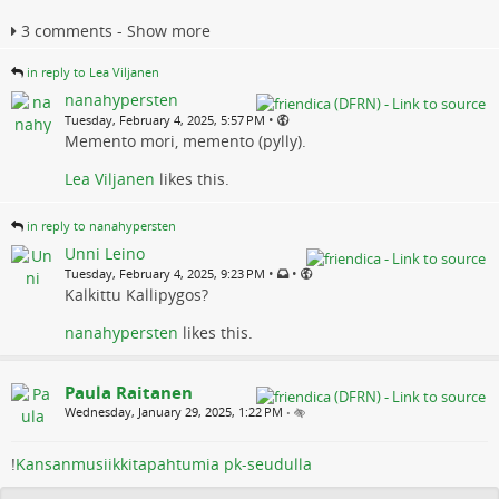
3 comments - Show more
in reply to Lea Viljanen
nanahypersten
•
Tuesday, February 4, 2025, 5:57 PM
Memento mori, memento (pylly).
Lea Viljanen
likes this.
in reply to nanahypersten
Unni Leino
•
•
Tuesday, February 4, 2025, 9:23 PM
Kalkittu Kallipygos?
nanahypersten
likes this.
Paula Raitanen
Wednesday, January 29, 2025, 1:22 PM
•
!
Kansanmusiikkitapahtumia pk-seudulla