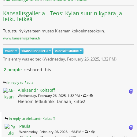
Kansallisgalleria - Teos: Kylän suurin kypärä ja
letku letkeä
Tutustu Nykytaiteen museo Kiasman kokoelmateoksiin.
www.kansallisgalleria.fi
#
taide
#
kansallisgalleria
#
anssikasitonni
This entry was edited (
Wednesday, February 26, 2025, 1:32 PM
)
2 people
reshared this
in reply to Paula
Aleksandr Koltsoff
•
•
Wednesday, February 26, 2025, 1:32 PM
Hienoin letkulinkki tänään, kiitos!
in reply to Aleksandr Koltsoff
Paula
•
•
Wednesday, February 26, 2025, 1:36 PM