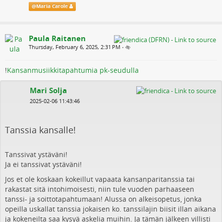
@
Maria Carole
Paula Raitanen
Thursday, February 6, 2025, 2:31 PM
•
!
Kansanmusiikkitapahtumia pk-seudulla
Mari Solja
2025-02-06 11:43:46
Tanssia kansalle!
Tanssivat ystäväni!
Ja ei tanssivat ystäväni!
Jos et ole koskaan kokeillut vapaata kansanparitanssia tai
rakastat sitä intohimoisesti, niin tule vuoden parhaaseen
tanssi- ja soittotapahtumaan! Alussa on alkeisopetus, jonka
opeilla uskallat tanssia jokaisen ko. tanssilajin biisit illan aikana
ja kokeneilta saa kysyä askelia muihin. Ja tämän jälkeen villisti