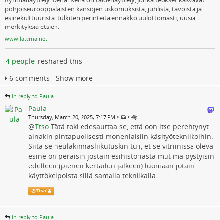
Ryhmänäyttely: Kehä. Kehä on taidenäyttely, jonka teokset kasvavat
pohjoiseurooppalaisten kansojen uskomuksista, juhlista, tavoista ja
esinekulttuurista, tulkiten perinteitä ennakkoluulottomasti, uusia
merkityksiä etsien.
www.laterna.net
4 people
reshared this
6 comments - Show more
in reply to Paula
Paula
•
•
Thursday, March 20, 2025, 7:17 PM
@
Ttso
Tätä toki edesauttaa se, että oon itse perehtynyt
ainakin pintapuolisesti monenlaisiin käsityötekniikoihin.
Siitä se neulakinnasliikutuskin tuli, et se vitriinissä oleva
esine on peräisin jostain esihistoriasta mut mä pystyisin
edelleen (pienen kertailun jälkeen) luomaan jotain
käyttökelpoista sillä samalla tekniikalla.
@
Ttso
in reply to Paula