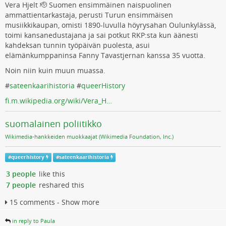
Vera Hjelt 🫡 Suomen ensimmäinen naispuolinen
ammattientarkastaja, perusti Turun ensimmäisen
musiikkikaupan, omisti 1890-luvulla höyrysahan Oulunkylässä,
toimi kansanedustajana ja sai potkut RKP:sta kun äänesti
kahdeksan tunnin työpäivän puolesta, asui
elämänkumppaninsa Fanny Tavastjernan kanssa 35 vuotta.
Noin niin kuin muun muassa.
#
sateenkaarihistoria
#
queerHistory
fi.m.wikipedia.org/wiki/Vera_H…
suomalainen poliitikko
Wikimedia-hankkeiden muokkaajat (Wikimedia Foundation, Inc.)
#
queerhistory
#
sateenkaarihistoria
3 people
like this
7 people
reshared this
15 comments - Show more
in reply to Paula