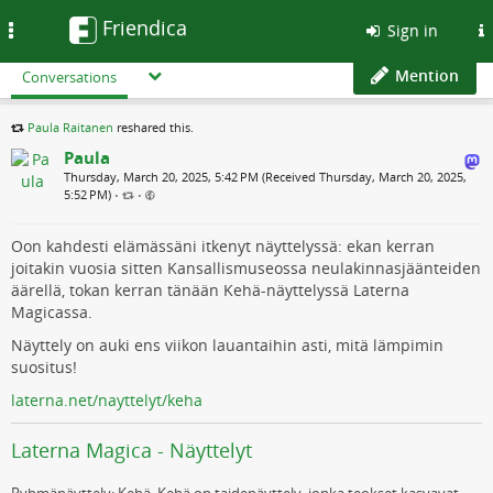
Friendica
Toggle
Sign in
navigation
Mention
Conversations
Paula Raitanen
reshared this.
Paula
Thursday, March 20, 2025, 5:42 PM (Received Thursday, March 20, 2025,
5:52 PM)
•
•
Oon kahdesti elämässäni itkenyt näyttelyssä: ekan kerran
joitakin vuosia sitten Kansallismuseossa neulakinnasjäänteiden
äärellä, tokan kerran tänään Kehä-näyttelyssä Laterna
Magicassa.
Näyttely on auki ens viikon lauantaihin asti, mitä lämpimin
suositus!
laterna.net/nayttelyt/keha
Laterna Magica - Näyttelyt