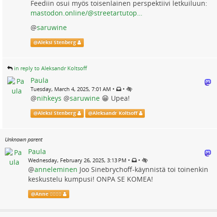
Feediin osui myös toisenlainen perspektiivi letkuiluun:
mastodon.online/@streetartutop…
@
saruwine
@
Aleksi Stenberg
in reply to Aleksandr Koltsoff
Paula
•
•
Tuesday, March 4, 2025, 7:01 AM
@
nihkeys
@
saruwine
😁 Upea!
@
Aleksi Stenberg
@
Aleksandr Koltsoff
Unknown parent
Paula
•
•
Wednesday, February 26, 2025, 3:13 PM
@
anneleminen
Joo Sinebrychoff-käynnistä toi toinenkin
keskustelu kumpusi! ONPA SE KOMEA!
@
Anne 🏳️‍🌈🇪🇺