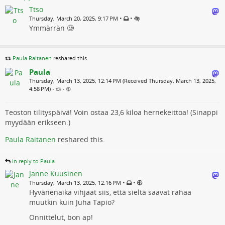
Ttso
•
•
Thursday, March 20, 2025, 9:17 PM
Ymmärrän 🥲
Paula Raitanen
reshared this.
Paula
Thursday, March 13, 2025, 12:14 PM (Received Thursday, March 13, 2025,
4:58 PM)
•
•
Teoston tilityspäivä! Voin ostaa 23,6 kiloa hernekeittoa! (Sinappi
myydään erikseen.)
Paula Raitanen
reshared this.
in reply to Paula
Janne Kuusinen
•
•
Thursday, March 13, 2025, 12:16 PM
Hyvänenaika vihjaat siis, että sieltä saavat rahaa
muutkin kuin Juha Tapio?
Onnittelut, bon ap!