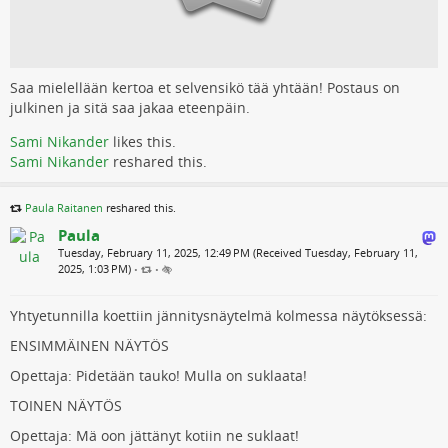
Saa mielellään kertoa et selvensikö tää yhtään! Postaus on
julkinen ja sitä saa jakaa eteenpäin.
Sami Nikander
likes this.
Sami Nikander
reshared this.
Paula Raitanen
reshared this.
Paula
Tuesday, February 11, 2025, 12:49 PM (Received Tuesday, February 11,
2025, 1:03 PM)
•
•
Yhtyetunnilla koettiin jännitysnäytelmä kolmessa näytöksessä:
ENSIMMÄINEN NÄYTÖS
Opettaja: Pidetään tauko! Mulla on suklaata!
TOINEN NÄYTÖS
Opettaja: Mä oon jättänyt kotiin ne suklaat!