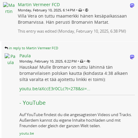
Martin Vermeer FCD
•
•
Monday, February 10, 2025, 6:14 PM
Villa Vera on tuttu maamerkki hänen kesäpaikassaan
Bromarvissa. Hän perusti Bromarvin Martat.
This entry was edited (
Monday, February 10, 2025, 6:38 PM
)
in reply to Martin Vermeer FCD
Paula
•
•
Monday, February 10, 2025, 6:22 PM
Hauskaa! Mulle Bromarv on tuttu lähinnä tän
bromarvilaisen polskan kautta (kohdasta 4:38 alkaen
siltä varalta et tää ajoitettu linkki ei toimi):
youtu.be/aXccE3r0CLc?t=278&si=…
- YouTube
Auf YouTube findest du die angesagtesten Videos und Tracks.
Außerdem kannst du eigene Inhalte hochladen und mit
Freunden oder gleich der ganzen Welt teilen.
youtu.be