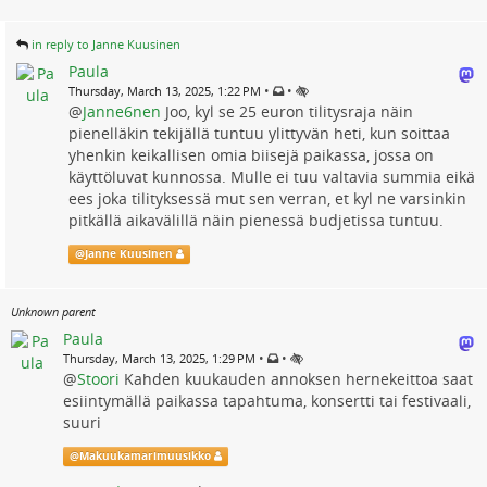
in reply to Janne Kuusinen
Paula
•
•
Thursday, March 13, 2025, 1:22 PM
@
Janne6nen
Joo, kyl se 25 euron tilitysraja näin
pienelläkin tekijällä tuntuu ylittyvän heti, kun soittaa
yhenkin keikallisen omia biisejä paikassa, jossa on
käyttöluvat kunnossa. Mulle ei tuu valtavia summia eikä
ees joka tilityksessä mut sen verran, et kyl ne varsinkin
pitkällä aikavälillä näin pienessä budjetissa tuntuu.
@
Janne Kuusinen
Unknown parent
Paula
•
•
Thursday, March 13, 2025, 1:29 PM
@
Stoori
Kahden kuukauden annoksen hernekeittoa saat
esiintymällä paikassa tapahtuma, konsertti tai festivaali,
suuri
@
Makuukamarimuusikko