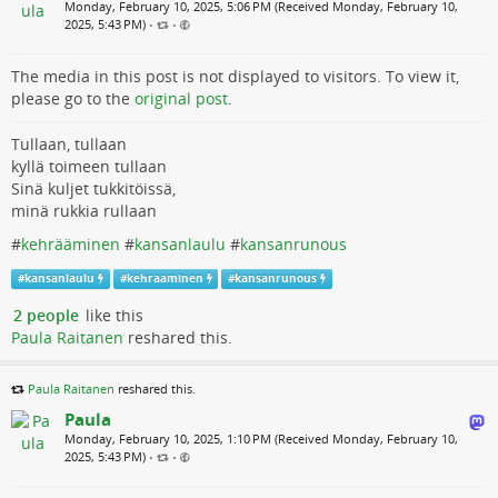
Monday, February 10, 2025, 5:06 PM (Received Monday, February 10,
2025, 5:43 PM)
•
•
The media in this post is not displayed to visitors. To view it,
please go to the
original post
.
Tullaan, tullaan
kyllä toimeen tullaan
Sinä kuljet tukkitöissä,
minä rukkia rullaan
#
kehrääminen
#
kansanlaulu
#
kansanrunous
#
kansanlaulu
#
kehraaminen
#
kansanrunous
2 people
like this
Paula Raitanen
reshared this.
Paula Raitanen
reshared this.
Paula
Monday, February 10, 2025, 1:10 PM (Received Monday, February 10,
2025, 5:43 PM)
•
•