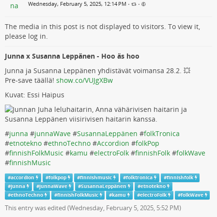
Wednesday, February 5, 2025, 12:14 PM
•
•
The media in this post is not displayed to visitors. To view it,
please log in.
Junna x Susanna Leppänen - Hoo äs hoo
Junna ja Susanna Leppänen yhdistävät voimansa 28.2. 💥
Pre-save täällä!
show.co/VUJgXBw
Kuvat: Essi Haipus
#
junna
#
junnaWave
#
SusannaLeppänen
#
folkTronica
#
etnotekno
#
ethnoTechno
#
Accordion
#
folkPop
#
finnishFolkMusic
#
kamu
#
electroFolk
#
finnishFolk
#
folkWave
#
finnishMusic
#
accordion
#
folkpop
#
finnishmusic
#
folktronica
#
finnishfolk
#
junna
#
junnaWave
#
SusannaLeppänen
#
etnotekno
#
ethnoTechno
#
finnishFolkMusic
#
kamu
#
electroFolk
#
folkWave
This entry was edited (
Wednesday, February 5, 2025, 5:52 PM
)