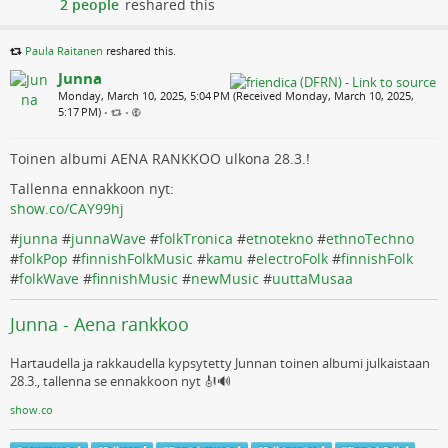
2 people
reshared this
Paula Raitanen
reshared this.
Junna
Monday, March 10, 2025, 5:04 PM (Received Monday, March 10, 2025,
5:17 PM)
•
•
Toinen albumi AENA RANKKOO ulkona 28.3.!
Tallenna ennakkoon nyt:
show.co/CAY99hj
#
junna
#
junnaWave
#
folkTronica
#
etnotekno
#
ethnoTechno
#
folkPop
#
finnishFolkMusic
#
kamu
#
electroFolk
#
finnishFolk
#
folkWave
#
finnishMusic
#
newMusic
#
uuttaMusaa
Junna - Aena rankkoo
Hartaudella ja rakkaudella kypsytetty Junnan toinen albumi julkaistaan
28.3., tallenna se ennakkoon nyt 🎻🔊
show.co