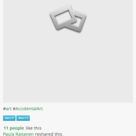
#
art
#
AccidentalArt
#
art
#
fart
11 people
like this
Paula Raitanen
reshared this.