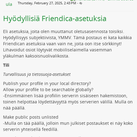
Thursday, February 27, 2025, 2:43 PM
•
Hyödyllisiä Friendica-asetuksia
Eli asetuksia, joita olen muuttanut oletusasennosta toisiksi.
Hyödyllisyys subjektiivista, YMMV. Tämä postaus ei kata kaikkia
Friendican asetuksia vaan vain ne, joita oon itse sörkkinyt!
Lihavoidut osiot löytyvät mobiiliselaimella vasemman
yläkulman kaksoisnuolivalikosta.
Tili
Turvallisuus ja tietosuoja-asetukset
Publish your profile in your local directory?
Allow your profile to be searchable globally?
-Ensimmäinen lisää profiilin serverin sisäiseen hakemistoon,
toinen helpottaa löydettävyyttä myös serverien välillä. Mulla on
nää päällä.
Make public posts unlisted
-Mulla on tää päällä, jolloin mun julkiset postaukset ei näy koko
serverin yhteisellä feedillä.