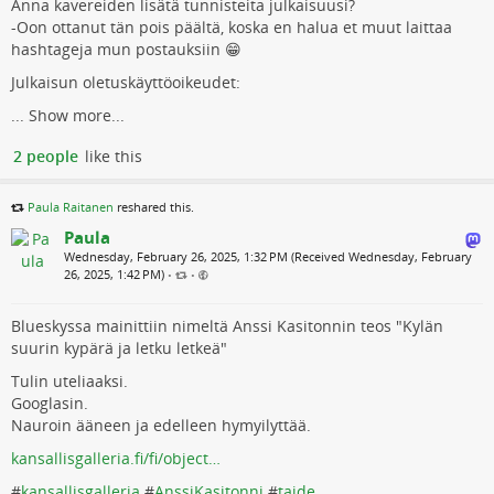
Anna kavereiden lisätä tunnisteita julkaisuusi?
-Oon ottanut tän pois päältä, koska en halua et muut laittaa
hashtageja mun postauksiin 😁
Julkaisun oletuskäyttöoikeudet:
...
Show more...
2 people
like this
Paula Raitanen
reshared this.
Paula
Wednesday, February 26, 2025, 1:32 PM (Received Wednesday, February
26, 2025, 1:42 PM)
•
•
Blueskyssa mainittiin nimeltä Anssi Kasitonnin teos "Kylän
suurin kypärä ja letku letkeä"
Tulin uteliaaksi.
Googlasin.
Nauroin ääneen ja edelleen hymyilyttää.
kansallisgalleria.fi/fi/object…
#
kansallisgalleria
#
AnssiKasitonni
#
taide