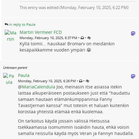
This entry was edited (
Monday, February 10, 2025, 6:22 PM
)
in reply to Paula
Martin Vermeer FCD
•
•
Monday, February 10, 2025, 6:37 PM
Kyllä toimii... hauskaa! Bromarv on meidänkin
kesäpaikkamme vuoden ympäri 😁
Unknown parent
Paula
•
•
Monday, February 10, 2025, 6:26 PM
@
MariaCalendula
Joo, meinasin itse asiassa itekin
laittaa alkuperäiseen postaukseen just että "haudattu
samaan hautaan elämänkumppaninsa Fanny
Tavastjernan kanssa" mut totesin et haluan kuitenkin
korostaa yhteistä elämää enkä kuolemaa.
On tarkoitus käydä jossain välissä Hietsussa
tsekkaamassa isomummin isoäidin hauta, ehkä voisin
samalla reissulla käydä myös Veran ja Fannyn haudalla.