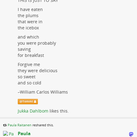
THIS IS JUST TO SAY
I have eaten
the plums
that were in
the icebox
and which
you were probably
saving
for breakfast
Forgive me
they were delicious
so sweet
and so cold
–William Carlos Williams
@
Tommi
Jukka Dahlbom
likes this.
Paula Raitanen
reshared this.
Paula