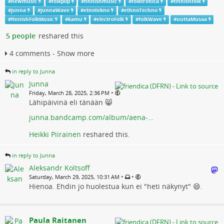
#
newmusic
#
folkpop
#
finnishmusic
#
folktronica
#
finnishfolk
#
junna
#
junnaWave
#
etnotekno
#
ethnoTechno
#
finnishFolkMusic
#
kamu
#
electroFolk
#
folkWave
#
uuttaMusaa
5 people
reshared this
4 comments - Show more
in reply to Junna
Junna
•
Friday, March 28, 2025, 2:36 PM
Lähipäivinä eli tänään 😸
junna.bandcamp.com/album/aena-…
Heikki Piirainen
reshared this.
in reply to Junna
Aleksandr Koltsoff
•
•
Saturday, March 29, 2025, 10:31 AM
Hienoa. Ehdin jo huolestua kun ei "heti näkynyt" 😄.
Paula Raitanen