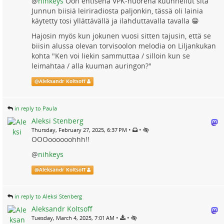
@
nihkeys
Oon entisenä VPK-nuorena kuunnellut sitä
Junnun biisiä leiriradiosta paljonkin, tässä oli lainia
käytetty tosi yllättävällä ja ilahduttavalla tavalla 😁
Hajosin myös kun jokunen vuosi sitten tajusin, että se
biisin alussa olevan torvisoolon melodia on Liljankukan
kohta "Ken voi liekin sammuttaa / silloin kun se
leimahtaa / alla kuuman auringon?"
@
Aleksandr Koltsoff
in reply to Paula
Aleksi Stenberg
•
•
Thursday, February 27, 2025, 6:37 PM
OOOoooooohhh!!
@
nihkeys
@
Aleksandr Koltsoff
in reply to Aleksi Stenberg
Aleksandr Koltsoff
•
•
Tuesday, March 4, 2025, 7:01 AM