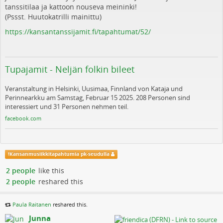
tanssitilaa ja kattoon nouseva meininki!
(Pssst. Huutokatrilli mainittu)
https://kansantanssijamit.fi/tapahtumat/52/
Tupajamit - Neljän folkin bileet
Veranstaltung in Helsinki, Uusimaa, Finnland von Kataja und
Perinnearkku am Samstag, Februar 15 2025. 208 Personen sind
interessiert und 31 Personen nehmen teil.
facebook.com
!
Kansanmusiikkitapahtumia pk-seudulla
2 people
like this
2 people
reshared this
Paula Raitanen
reshared this.
Junna