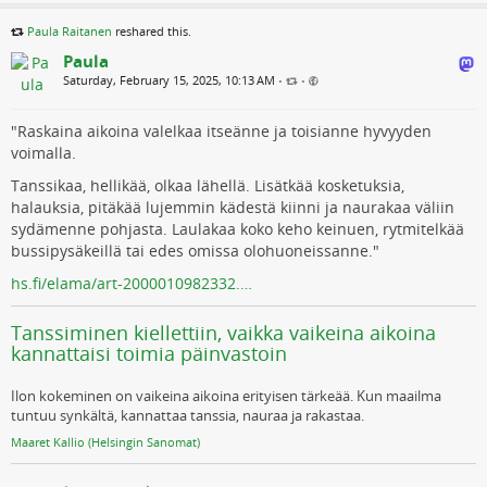
Paula Raitanen
reshared this.
Paula
Saturday, February 15, 2025, 10:13 AM
•
•
"Raskaina aikoina valelkaa itseänne ja toisianne hyvyyden
voimalla.
Tanssikaa, hellikää, olkaa lähellä. Lisätkää kosketuksia,
halauksia, pitäkää lujemmin kädestä kiinni ja naurakaa väliin
sydämenne pohjasta. Laulakaa koko keho keinuen, rytmitelkää
bussipysäkeillä tai edes omissa olohuoneissanne."
hs.fi/elama/art-2000010982332.…
Tanssiminen kiellettiin, vaikka vaikeina aikoina
kannattaisi toimia päinvastoin
Ilon kokeminen on vaikeina aikoina erityisen tärkeää. Kun maailma
tuntuu synkältä, kannattaa tanssia, nauraa ja rakastaa.
Maaret Kallio (Helsingin Sanomat)