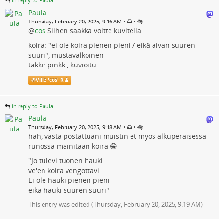
in reply to Paula
Paula
•
•
Thursday, February 20, 2025, 9:16 AM
@
cos
Siihen saakka voitte kuvitella:
koira: "ei ole koira pienen pieni / eikä aivan suuren
suuri", mustavalkoinen
takki: pinkki, kuvioitu
@
Ville 'cos' R
in reply to Paula
Paula
•
•
Thursday, February 20, 2025, 9:18 AM
hah, vasta postattuani muistin et myös alkuperäisessä
runossa mainitaan koira 😁
"Jo tulevi tuonen hauki
ve'en koira vengottavi
Ei ole hauki pienen pieni
eikä hauki suuren suuri"
This entry was edited (
Thursday, February 20, 2025, 9:19 AM
)