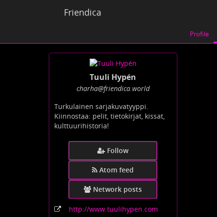
Friendica
Profile
Tuuli Hypén
charha
@friendica
.world
Turkulainen sarjakuvatyyppi.
Kiinnostaa: pelit, tietokirjat, kissat,
kulttuurihistoria!
Follow
Atom feed
Network posts
http:
/
/www
.tuulihypen
.com