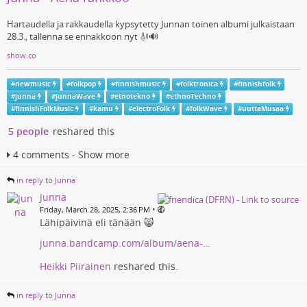
Hartaudella ja rakkaudella kypsytetty Junnan toinen albumi julkaistaan
28.3., tallenna se ennakkoon nyt 🎻🔊
show.co
#
newmusic
#
folkpop
#
finnishmusic
#
folktronica
#
finnishfolk
#
junna
#
junnaWave
#
etnotekno
#
ethnoTechno
#
finnishFolkMusic
#
kamu
#
electroFolk
#
folkWave
#
uuttaMusaa
5 people
reshared this
4 comments - Show more
in reply to Junna
Junna
•
Friday, March 28, 2025, 2:36 PM
Lähipäivinä eli tänään 😸
junna.bandcamp.com/album/aena-…
Heikki Piirainen
reshared this.
in reply to Junna