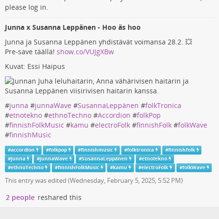
please log in.
Junna x Susanna Leppänen - Hoo äs hoo
Junna ja Susanna Leppänen yhdistävät voimansa 28.2. 💥
Pre-save täällä!
show.co/VUJgXBw
Kuvat: Essi Haipus
#
junna
#
junnaWave
#
SusannaLeppänen
#
folkTronica
#
etnotekno
#
ethnoTechno
#
Accordion
#
folkPop
#
finnishFolkMusic
#
kamu
#
electroFolk
#
finnishFolk
#
folkWave
#
finnishMusic
#
accordion
#
folkpop
#
finnishmusic
#
folktronica
#
finnishfolk
#
junna
#
junnaWave
#
SusannaLeppänen
#
etnotekno
#
ethnoTechno
#
finnishFolkMusic
#
kamu
#
electroFolk
#
folkWave
This entry was edited (
Wednesday, February 5, 2025, 5:52 PM
)
2 people
reshared this