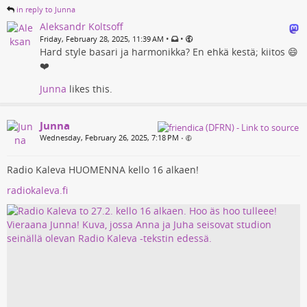
in reply to Junna
Aleksandr Koltsoff
•
•
Friday, February 28, 2025, 11:39 AM
Hard style basari ja harmonikka? En ehkä kestä; kiitos 😄
❤️
Junna
likes this.
Junna
Wednesday, February 26, 2025, 7:18 PM
•
Radio Kaleva HUOMENNA kello 16 alkaen!
radiokaleva.fi