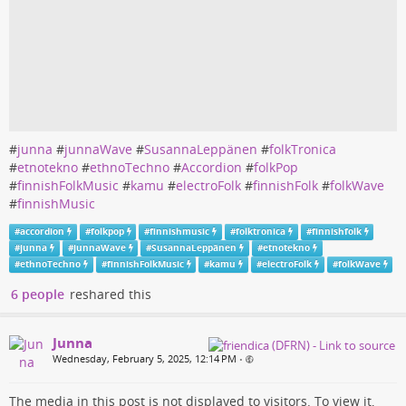
#
junna
#
junnaWave
#
SusannaLeppänen
#
folkTronica
#
etnotekno
#
ethnoTechno
#
Accordion
#
folkPop
#
finnishFolkMusic
#
kamu
#
electroFolk
#
finnishFolk
#
folkWave
#
finnishMusic
#
accordion
#
folkpop
#
finnishmusic
#
folktronica
#
finnishfolk
#
junna
#
junnaWave
#
SusannaLeppänen
#
etnotekno
#
ethnoTechno
#
finnishFolkMusic
#
kamu
#
electroFolk
#
folkWave
6 people
reshared this
Junna
Wednesday, February 5, 2025, 12:14 PM
•
The media in this post is not displayed to visitors. To view it,