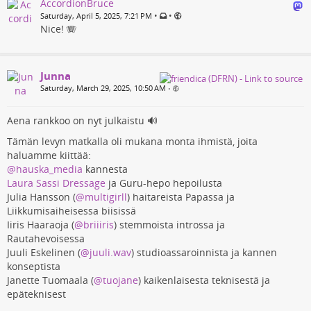
AccordionBruce
•
•
Saturday, April 5, 2025, 7:21 PM
Nice! 🪗
Junna
Saturday, March 29, 2025, 10:50 AM
•
Aena rankkoo on nyt julkaistu 🔊
Tämän levyn matkalla oli mukana monta ihmistä, joita
haluamme kiittää:
@hauska_media
kannesta
Laura Sassi Dressage
ja Guru-hepo hepoilusta
Julia Hansson (
@multigirll
) haitareista Papassa ja
Liikkumisaiheisessa biisissä
Iiris Haaraoja (
@briiiris
) stemmoista introssa ja
Rautahevoisessa
Juuli Eskelinen (
@juuli.wav
) studioassaroinnista ja kannen
konseptista
Janette Tuomaala (
@tuojane
) kaikenlaisesta teknisestä ja
epäteknisest