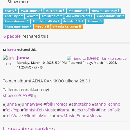
...
Show more...
#
party
#
worldmusic
#
accordion
#
folkmusic
#
newmusicfriday
#
hardstyle
#
rave
#
folktronica
#
newmusicalert
#
kansanmusiikki
#
junnaforever
#
uuttamusiikkia
#
elektrofolk
#
hanuri
#
kansanperinne
@
Paula
@
Paula Raitanen
6 people
reshared this
Junna
reshared this.
Junna
Monday, March 10, 2025, 5:04 PM (Received Friday, March 14, 2025,
11:25 AM)
•
•
Toinen albumi AENA RANKKOO ulkona 28.3.!
Tallenna ennakkoon nyt:
show.co/CAY99hj
#
junna
#
junnaWave
#
folkTronica
#
etnotekno
#
ethnoTechno
#
folkPop
#
finnishFolkMusic
#
kamu
#
electroFolk
#
finnishFolk
#
folkWave
#
finnishMusic
#
newMusic
#
uuttaMusaa
Junna - Aena rankkoo