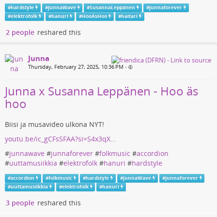
#
hardstyle
#
junnaWave
#
SusannaLeppänen
#
junnaforever
#
elektrofolk
#
hanuri
#
HooÄsHoo
#
haitari
2 people
reshared this
Junna
Thursday, February 27, 2025, 10:36 PM
•
Junna x Susanna Leppänen - Hoo äs
hoo
Biisi ja musavideo ulkona NYT!
youtu.be/ic_gCFsSFAA?si=S4x3qX…
#
junnawave
#
junnaforever
#
folkmusic
#
accordion
#
uuttamusiikkia
#
elektrofolk
#
hanuri
#
hardstyle
#
accordion
#
folkmusic
#
hardstyle
#
junnaWave
#
junnaforever
#
uuttamusiikkia
#
elektrofolk
#
hanuri
3 people
reshared this