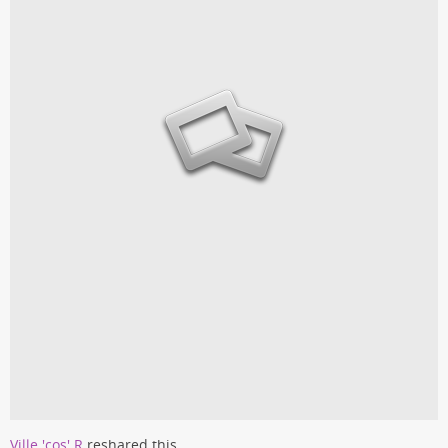
Ville 'cos' R
reshared this.