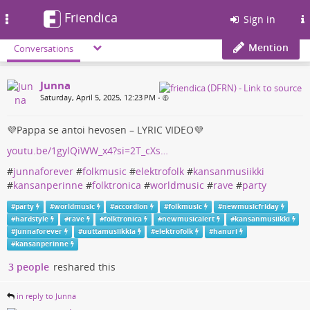
Friendica
Toggle
Sign in
navigation
Mention
Conversations
Junna
Saturday, April 5, 2025, 12:23 PM
•
💜Pappa se antoi hevosen – LYRIC VIDEO💜
youtu.be/1gylQiWW_x4?si=2T_cXs…
#
junnaforever
#
folkmusic
#
elektrofolk
#
kansanmusiikki
#
kansanperinne
#
folktronica
#
worldmusic
#
rave
#
party
#
party
#
worldmusic
#
accordion
#
folkmusic
#
newmusicfriday
#
hardstyle
#
rave
#
folktronica
#
newmusicalert
#
kansanmusiikki
#
junnaforever
#
uuttamusiikkia
#
elektrofolk
#
hanuri
#
kansanperinne
3 people
reshared this
in reply to Junna