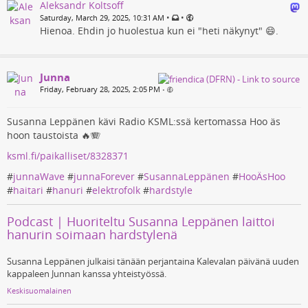
Aleksandr Koltsoff
•
•
Saturday, March 29, 2025, 10:31 AM
Hienoa. Ehdin jo huolestua kun ei "heti näkynyt" 😄.
Junna
Friday, February 28, 2025, 2:05 PM
•
Susanna Leppänen kävi Radio KSML:ssä kertomassa Hoo äs
hoon taustoista 🔥🪗
ksml.fi/paikalliset/8328371
#
junnaWave
#
junnaForever
#
SusannaLeppänen
#
HooÄsHoo
#
haitari
#
hanuri
#
elektrofolk
#
hardstyle
Podcast | Huoriteltu Susanna Leppänen laittoi
hanurin soimaan hardstylenä
Susanna Leppänen julkaisi tänään perjantaina Kalevalan päivänä uuden
kappaleen Junnan kanssa yhteistyössä.
Keskisuomalainen