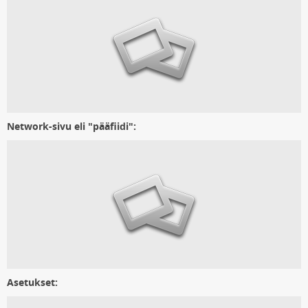
Network-sivu eli "pääfiidi":
Asetukset: