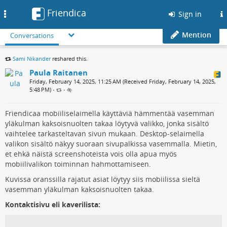
Friendica
Toggle
Sign in
navigation
Mention
Conversations
Sami Nikander
reshared this.
Paula Raitanen
Friday, February 14, 2025, 11:25 AM (Received Friday, February 14, 2025,
5:48 PM)
•
•
Friendicaa mobiiliselaimella käyttäviä hämmentää vasemman
yläkulman kaksoisnuolten takaa löytyvä valikko, jonka sisältö
vaihtelee tarkasteltavan sivun mukaan. Desktop-selaimella
valikon sisältö näkyy suoraan sivupalkissa vasemmalla. Mietin,
et ehkä näistä screenshoteista vois olla apua myös
mobiilivalikon toiminnan hahmottamiseen.
Kuvissa oranssilla rajatut asiat löytyy siis mobiilissa sieltä
vasemman yläkulman kaksoisnuolten takaa.
Kontaktisivu eli kaverilista: