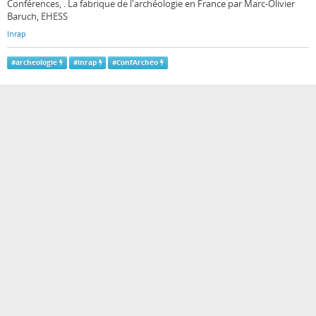
Conférences, . La fabrique de l'archéologie en France par Marc-Olivier
Baruch, EHESS
Inrap
#
archeologie
#
inrap
#
ConfArchéo