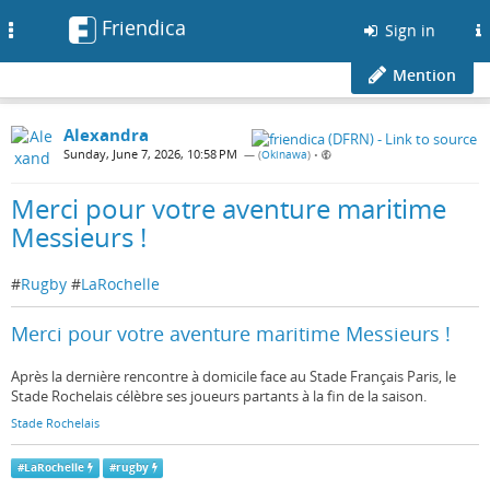
Friendica
Toggle
Sign in
navigation
Mention
Alexandra
Sunday, June 7, 2026, 10:58 PM
— (
Okinawa
)
•
Merci pour votre aventure maritime
Messieurs !
#
Rugby
#
LaRochelle
Merci pour votre aventure maritime Messieurs !
Après la dernière rencontre à domicile face au Stade Français Paris, le
Stade Rochelais célèbre ses joueurs partants à la fin de la saison.
Stade Rochelais
#
LaRochelle
#
rugby