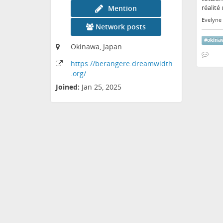
réalité
Mention
Evelyne 
Network posts
#
okina
Okinawa, Japan
https:
/
/berangere
.dreamwidth
.org
/
Joined:
Jan 25, 2025