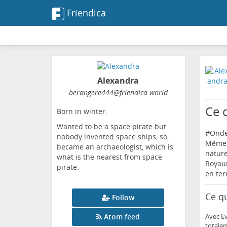
Friendica
Alexandra
berangere444
@friendica
.world
Ce 
Born in winter.
Wanted to be a space pirate but
#
Onde
nobody invented space ships, so,
Même c
became an archaeologist, which is
nature
what is the nearest from space
Royaum
pirate.
en ter
Ce qu
Follow
Avec Ev
Atom feed
totalem