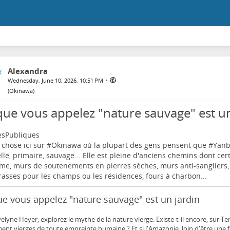
Alexandra
•
Wednesday, June 10, 2026, 10:51 PM
(
Okinawa
)
que vous appelez "nature sauvage" est un
sPubliques
hose ici sur #
Okinawa
où la plupart des gens pensent que #
Yanb
lle, primaire, sauvage... Elle est pleine d'anciens chemins dont cer
e, murs de soutenements en pierres sèches, murs anti-sangliers
rasses pour les champs ou les résidences, fours à charbon...
e vous appelez "nature sauvage" est un jardin
elyne Heyer, explorez le mythe de la nature vierge. Existe-t-il encore, sur Terr
ent vierges de toute empreinte humaine ? Et si l'Amazonie, loin d'être une f