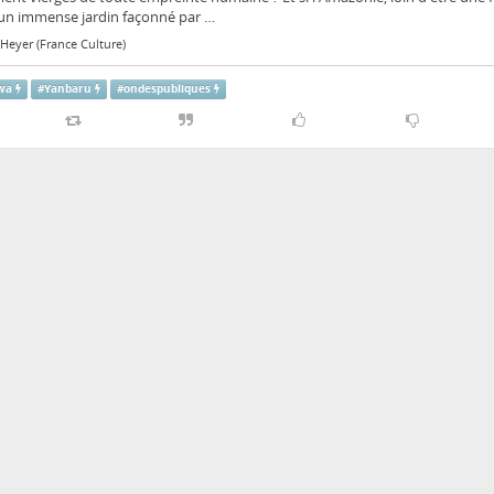
 un immense jardin façonné par …
Heyer (France Culture)
wa
#
Yanbaru
#
ondespubliques