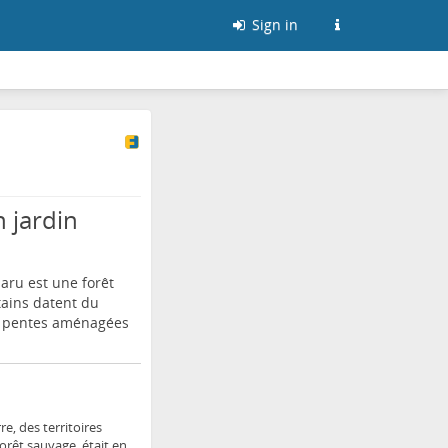
Sign in
 jardin
aru
est une forêt
tains datent du
, pentes aménagées
e, des territoires
orêt sauvage, était en