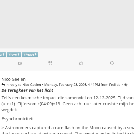
tu
#
love
#
Peace
Nico Geelen
•
•
in reply to Nico Geelen
Monday, February 23, 2026, 4:44 PM from Fedilab
De terugkeer van het licht
Zelfs een kosmische impact die samenviel op 12-12-2025. Tijd van
(utc+1). Cijfersom c(04:09)=13. Geen acht uur later crashte mijn h
wegdek.
#
synchroniciteit
> Astronomers captured a rare flash on the Moon caused by a sma
the lunar surface at extreme speed. The event may be linked to d