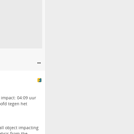
 impact: 04:09 uur
oofd tegen het
ll object impacting
ebris from the