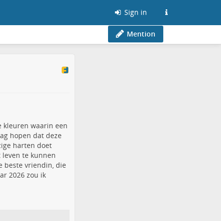
Sign in
Mention
e kleuren waarin een
mag hopen dat deze
zige harten doet
t leven te kunnen
 beste vriendin, die
aar 2026 zou ik