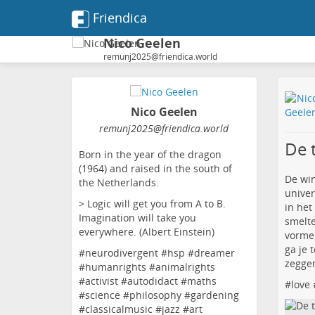
Friendica
Nico Geelen
remunj2025@friendica.world
Nico Geelen
remunj2025
@friendica
.world
De 
Born in the year of the dragon
(1964) and raised in the south of
De win
the Netherlands.
univer
> Logic will get you from A to B.
in het
Imagination will take you
smelte
everywhere. (Albert Einstein)
vormen
ga je 
#neurodivergent #hsp #dreamer
zegge
#humanrights #animalrights
#activist #autodidact #maths
#
love
#science #philosophy #gardening
#classicalmusic #jazz #art