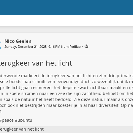
Nico Geelen
•
Sunday, December 21, 2025, 9:16 PM from Fedilab
terugkeer van het licht
terwende markeert de terugkeer van het licht en zijn drie primair
sele boodschap schuilt, een eenvoudige doch zo wezenlijk dat ik 
 prille licht gaat resoneren, het diepste zwart zichtbaar maakt en ij
n in zoete stromen naar een zee die zijn zachtheid behoeft om he
 zoals de natuur het heeft bedoeld. Zie deze natuur maar als onze
toch ook niet bestrijden maar koester je in al haar diversiteit. Op n
n.
#
peace
#
ubuntu