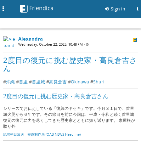
Friendica
Toggle
Sign in
navigation
Alexandra
Wednesday, October 22, 2025, 10:48 PM
•
2度目の復元に挑む歴史家・高良倉吉さ
ん
#
沖縄
#
首里
#
首里城
#
高良倉吉
#
Okinawa
#
Shuri
2度目の復元に挑む歴史家・高良倉吉さん
シリーズでお伝えしている「復興のキセキ」です。今月３１日で、首里
城火災から６年です。その節目を前に今回は、平成・令和と続く首里城
復元の復元に力を尽くしてきた歴史家とともに振り返ります。 素屋根が
取り外
琉球朝日放送 報道制作局 (QAB NEWS Headline)