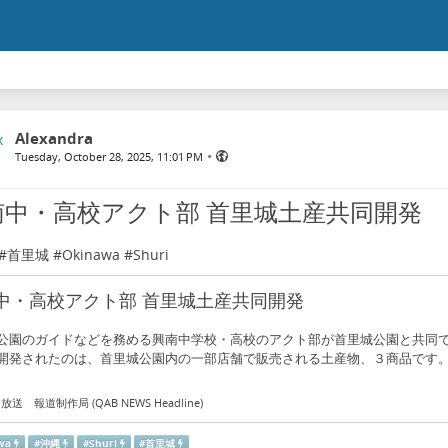
Alexandra
•
Tuesday, October 28, 2025, 11:01 PM
南中・高校アクト部 首里城土産共同開発
#
首里城
#
Okinawa
#
Shuri
中・高校アクト部 首里城土産共同開発
公園のガイドなどを務める興南中学校・高校のアクト部が首里城公園と共同
開発されたのは、首里城公園内の一部店舗で販売される土産物、３商品です。
送 報道制作局 (QAB NEWS Headline)
wa
#
沖縄
#
Shuri
#
首里城