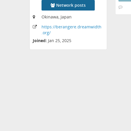
Network posts
Okinawa, Japan
https:
/
/berangere
.dreamwidth
.org
/
Joined:
Jan 25, 2025