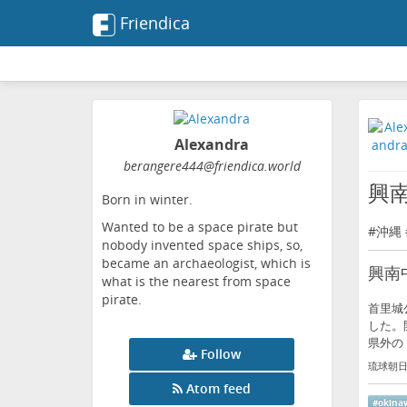
Friendica
Alexandra
berangere444
@friendica
.world
興
Born in winter.
Wanted to be a space pirate but
#
沖縄
nobody invented space ships, so,
became an archaeologist, which is
興南
what is the nearest from space
pirate.
首里城
した。
県外の
Follow
琉球朝日放
Atom feed
#
okina