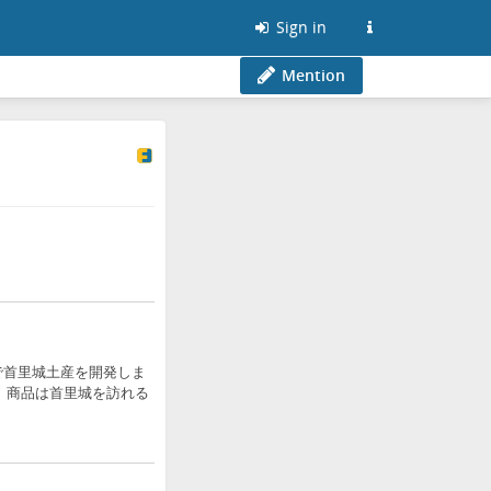
Sign in
Mention
で首里城土産を開発しま
 商品は首里城を訪れる