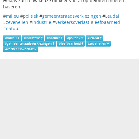
Helaas zult u uw keuze dit keer vooral op beloften moeten
baseren.
#
milieu
#
politiek
#
gemeenteraadsverkiezingen
#
Leudal
#
zevenellen
#
industrie
#
verkeersoverlast
#
leefbaarheid
#
natuur
#
milieu
#
industrie
#
natuur
#
politiek
#
leudal
#
gemeenteraadsverkiezingen
#
leefbaarheid
#
zevenellen
#
verkeersoverlast