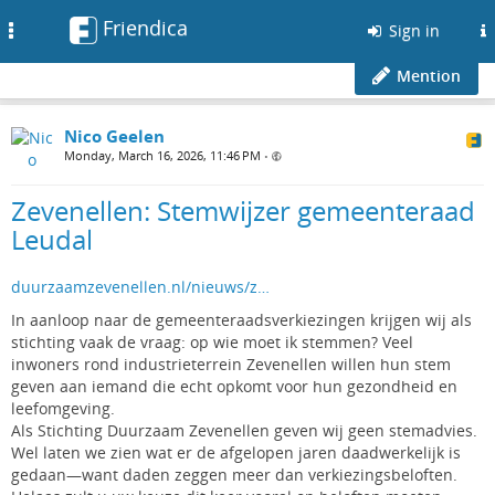
Friendica
Toggle
Sign in
navigation
Mention
Nico Geelen
Monday, March 16, 2026, 11:46 PM
•
Zevenellen: Stemwijzer gemeenteraad
Leudal
duurzaamzevenellen.nl/nieuws/z…
In aanloop naar de gemeenteraadsverkiezingen krijgen wij als
stichting vaak de vraag: op wie moet ik stemmen? Veel
inwoners rond industrieterrein Zevenellen willen hun stem
geven aan iemand die echt opkomt voor hun gezondheid en
leefomgeving.
Als Stichting Duurzaam Zevenellen geven wij geen stemadvies.
Wel laten we zien wat er de afgelopen jaren daadwerkelijk is
gedaan—want daden zeggen meer dan verkiezingsbeloften.