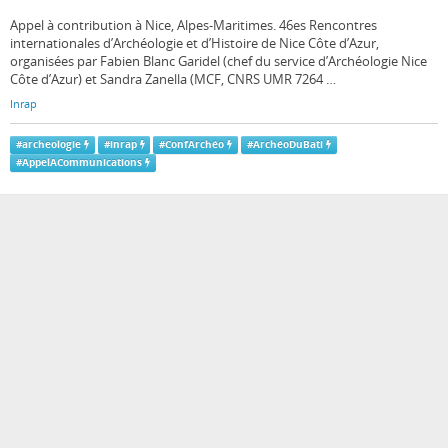
Appel à contribution à Nice, Alpes-Maritimes. 46es Rencontres
internationales d’Archéologie et d’Histoire de Nice Côte d’Azur,
organisées par Fabien Blanc Garidel (chef du service d’Archéologie Nice
Côte d’Azur) et Sandra Zanella (MCF, CNRS UMR 7264 …
Inrap
#
archeologie
#
inrap
#
ConfArchéo
#
ArchéoDuBati
#
AppelACommunications