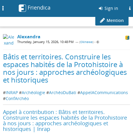
Friendica
Toggle
Sign in
navigation
Mention
Alexandra
Thursday, January 15, 2026, 10:48 PM
— (
Okinawa
)
•
Bâtis et territoires. Construire les
espaces habités de la Protohistoire à
nos jours : approches archéologiques
et historiques
#
INRAP
#
Archéologie
#
ArchéoDuBati
#
AppelACommunications
#
ConfArchéo
Appel à contribution : Bâtis et territoires.
Construire les espaces habités de la Protohistoire
à nos jours : approches archéologiques et
historiques | Inrap