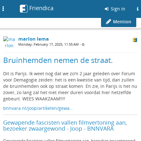
Friendica
Toggle
Sign in
navigation
Mention
marlon lema
Monday, February 17, 2025, 11:55 AM
•
Bruinhemden nemen de straat.
Dit is Parijs. Ik weet nog dat we zo'n 2 jaar geleden over Forum
voor Demagogie zeiden: het is een kwestie van tijd, dan zullen
de bruinhemden ook op straat komen. En zie, in Parijs is het nu
zover, zo lang zal het niet meer duren voordat hier hetzelfde
gebeurt. WEES WAAKZAAM!!!!
bnnvara.nl/joop/artikelen/gewa…
Gewapende fascisten vallen filmvertoning aan,
bezoeker zwaargewond - Joop - BNNVARA
Gewapende fascisten vallen filmvertoning aan, bezoeker zwaargewond.