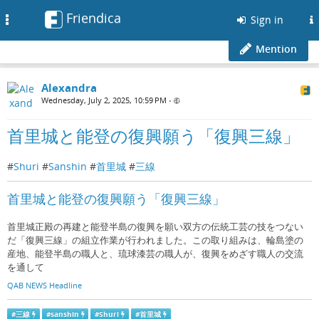
Friendica
Toggle
Sign in
navigation
Mention
Alexandra
Wednesday, July 2, 2025, 10:59 PM
•
首里城と能登の復興願う「復興三線」
#
Shuri
#
Sanshin
#
首里城
#
三線
首里城と能登の復興願う「復興三線」
首里城正殿の再建と能登半島の復興を願い双方の伝統工芸の技をつない
だ「復興三線」の組立作業が行われました。この取り組みは、輪島塗の
産地、能登半島の職人と、琉球漆芸の職人が、復興をめざす職人の交流
を通して
QAB NEWS Headline
#
三線
#
sanshin
#
Shuri
#
首里城