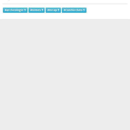
#
archeologie
#
nimes
#
inrap
#
ConfArchéo