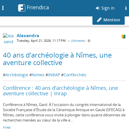
Friendica
Toggle
Sign in
navigation
Mention
Alexandra
Tuesday, April 21, 2026, 11:17 PM
— (
Okinawa
)
•
40 ans d’archéologie à Nîmes, une
aventure collective
#
Archéologie
#
Nimes
#
INRAP
#
ConfArchéo
Conférence : 40 ans d’archéologie à Nîmes, une
aventure collective | Inrap
Conférence à Nîmes, Gard. À l'occasion du congrès international de la
Société Française d'Étude de la Céramique Antique en Gaule (SFECAG) à
Nîmes, cette conférence vous invite à plonger dans quatre décennies de
recherches menées au cœur de la ville e…
Inrap