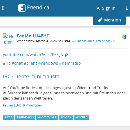
Friendica
Toggle
Sign in
navigation
Mention
Fabián LU4EHF
Wednesday, March 4, 2026, 9:39 PM
— (
Buenos Aires, Argentina
)
•
youtube.com/watch?v=e2P5k_Nq82…
#
irc
#
chat
#
client
#
windows
#
hamradio
IRC Cliente minimalista
Auf YouTube findest du die angesagtesten Videos und Tracks.
Außerdem kannst du eigene Inhalte hochladen und mit Freunden oder
gleich der ganzen Welt teilen.
Fabián LU4EHF (YouTube)
#
irc
#
windows
#
hamradio
#
chat
#
client