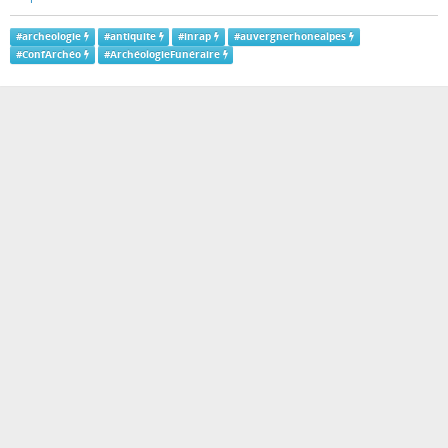
#
archeologie
#
antiquite
#
inrap
#
auvergnerhonealpes
#
ConfArchéo
#
ArchéologieFunéraire