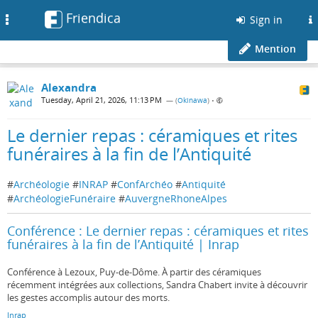
Friendica
Toggle
Sign in
navigation
Mention
Alexandra
Tuesday, April 21, 2026, 11:13 PM
— (
Okinawa
)
•
Le dernier repas : céramiques et rites
funéraires à la fin de l’Antiquité
#
Archéologie
#
INRAP
#
ConfArchéo
#
Antiquité
#
ArchéologieFunéraire
#
AuvergneRhoneAlpes
Conférence : Le dernier repas : céramiques et rites
funéraires à la fin de l’Antiquité | Inrap
Conférence à Lezoux, Puy-de-Dôme. À partir des céramiques
récemment intégrées aux collections, Sandra Chabert invite à découvrir
les gestes accomplis autour des morts.
Inrap