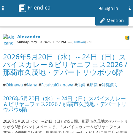
Friendica
Toggle
Sign in
navigation
Mention
Alexandra
Sunday, May 10, 2026, 11:35 PM
— (
Okinawa
)
•
2026年5月20日（水）～24日（日）ス
パイスカレー＆ビリヤニフェス2026 /
那覇市久茂地・デパートリウボウ6階
#
Okinawa
#
Naha
#
FestivalOkinawa
#
沖縄
#
那覇
#
沖縄祭り
2026年5月20日（水）～24日（日）スパイスカレー
＆ビリヤニフェス2026 / 那覇市久茂地・デパートリ
ウボウ6階
2026年5月20日（水）～24日（日）の5日間、那覇市久茂地のデパートリ
ウボウ6階イベントスペースで、「スパイスカレー＆ビリヤニフェス
2026」が開催されます。県内外の人気カレー店・ビリヤニ専門店が集結