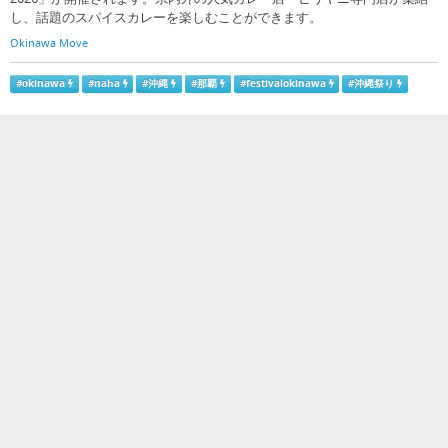
し、話題のスパイスカレーを楽しむことができます。
Okinawa Move
#
okinawa
#
naha
#
沖縄
#
那覇
#
festivalokinawa
#
沖縄祭り