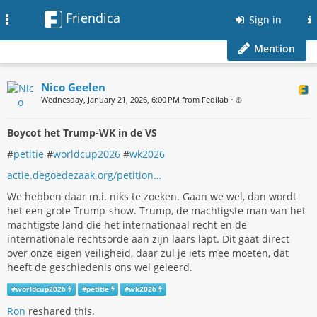
Friendica
Toggle
Sign in
navigation
Mention
Nico Geelen
Wednesday, January 21, 2026, 6:00 PM from Fedilab
•
Boycot het Trump-WK in de VS
#
petitie
#
worldcup2026
#
wk2026
actie.degoedezaak.org/petition…
We hebben daar m.i. niks te zoeken. Gaan we wel, dan wordt
het een grote Trump-show. Trump, de machtigste man van het
machtigste land die het internationaal recht en de
internationale rechtsorde aan zijn laars lapt. Dit gaat direct
over onze eigen veiligheid, daar zul je iets mee moeten, dat
heeft de geschiedenis ons wel geleerd.
#
worldcup2026
#
petitie
#
wk2026
Ron
reshared this.