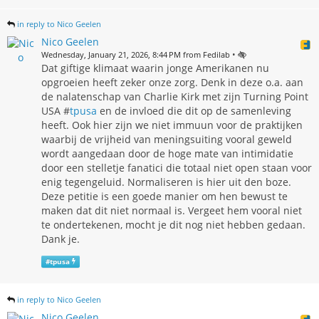
in reply to Nico Geelen
Nico Geelen
•
Wednesday, January 21, 2026, 8:44 PM from Fedilab
Dat giftige klimaat waarin jonge Amerikanen nu
opgroeien heeft zeker onze zorg. Denk in deze o.a. aan
de nalatenschap van Charlie Kirk met zijn Turning Point
USA #
tpusa
en de invloed die dit op de samenleving
heeft. Ook hier zijn we niet immuun voor de praktijken
waarbij de vrijheid van meningsuiting vooral geweld
wordt aangedaan door de hoge mate van intimidatie
door een stelletje fanatici die totaal niet open staan voor
enig tegengeluid. Normaliseren is hier uit den boze.
Deze petitie is een goede manier om hen bewust te
maken dat dit niet normaal is. Vergeet hem vooral niet
te ondertekenen, mocht je dit nog niet hebben gedaan.
Dank je.
#
tpusa
in reply to Nico Geelen
Nico Geelen