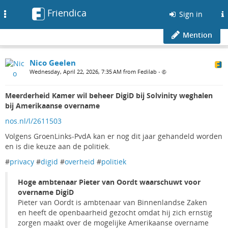
Friendica
Toggle
Sign in
navigation
Mention
Nico Geelen
Wednesday, April 22, 2026, 7:35 AM from Fedilab
•
Meerderheid Kamer wil beheer DigiD bij Solvinity weghalen
bij Amerikaanse overname
nos.nl/l/2611503
Volgens GroenLinks-PvdA kan er nog dit jaar gehandeld worden
en is die keuze aan de politiek.
#
privacy
#
digid
#
overheid
#
politiek
Hoge ambtenaar Pieter van Oordt waarschuwt voor
overname DigiD
Pieter van Oordt is ambtenaar van Binnenlandse Zaken
en heeft de openbaarheid gezocht omdat hij zich ernstig
zorgen maakt over de mogelijke Amerikaanse overname