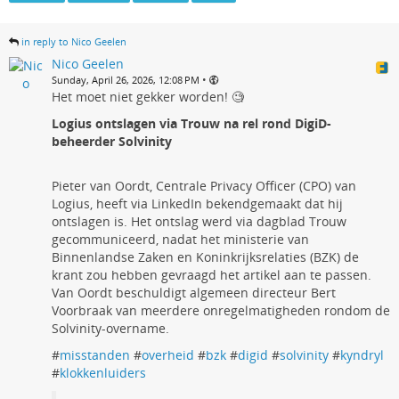
in reply to Nico Geelen
Nico Geelen
•
Sunday, April 26, 2026, 12:08 PM
Het moet niet gekker worden! 🧐
Logius ontslagen via Trouw na rel rond DigiD-
beheerder Solvinity
Pieter van Oordt, Centrale Privacy Officer (CPO) van
Logius, heeft via LinkedIn bekendgemaakt dat hij
ontslagen is. Het ontslag werd via dagblad Trouw
gecommuniceerd, nadat het ministerie van
Binnenlandse Zaken en Koninkrijksrelaties (BZK) de
krant zou hebben gevraagd het artikel aan te passen.
Van Oordt beschuldigt algemeen directeur Bert
Voorbraak van meerdere onregelmatigheden rondom de
Solvinity-overname.
#
misstanden
#
overheid
#
bzk
#
digid
#
solvinity
#
kyndryl
#
klokkenluiders