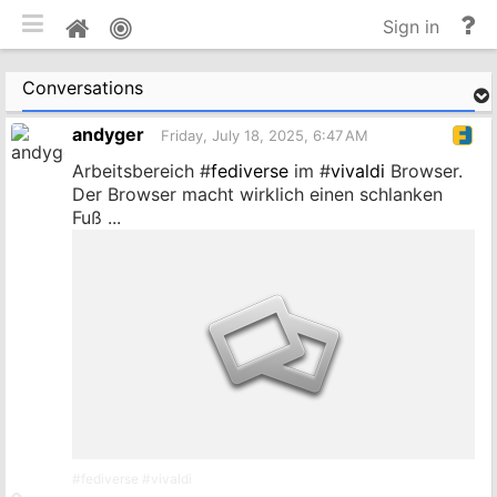
Toggle mobile
He
Home
Sign in
an
do
Conversations
andyger
Friday, July 18, 2025, 6:47 AM
Arbeitsbereich #
fediverse
im #
vivaldi
Browser.
Der Browser macht wirklich einen schlanken
Fuß ...
#
fediverse
#
vivaldi