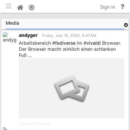
Toggle mobile
He
Home
Sign in
an
do
Media
andyger
Friday, July 18, 2025, 6:47 AM
Arbeitsbereich #
fediverse
im #
vivaldi
Browser.
Der Browser macht wirklich einen schlanken
Fuß ...
#
fediverse
#
vivaldi