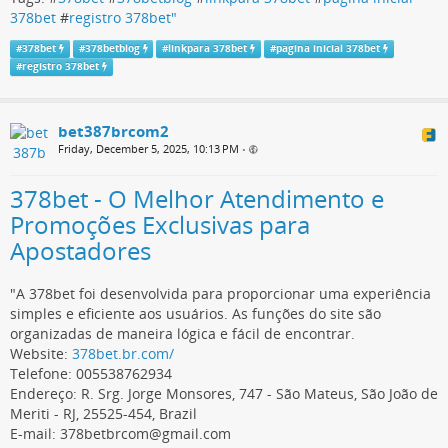
378bet
#
registro 378bet"
#
378bet
#
378betblog
#
linkpara 378bet
#
pagina inicial 378bet
#
registro 378bet
bet387brcom2
Friday, December 5, 2025, 10:13 PM
•
378bet - O Melhor Atendimento e
Promoções Exclusivas para
Apostadores
"A 378bet foi desenvolvida para proporcionar uma experiência
simples e eficiente aos usuários. As funções do site são
organizadas de maneira lógica e fácil de encontrar.
Website:
378bet.br.com/
Telefone: 005538762934
Endereço: R. Srg. Jorge Monsores, 747 - São Mateus, São João de
Meriti - RJ, 25525-454, Brazil
E-mail: 378betbrcom@gmail.com