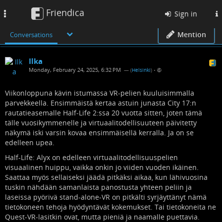
Friendica
Toggle
Sign in
navigation
Mention
Conversations
Ilka
Monday, February 24, 2025, 6:32 PM
— (
Helsinki
)
•
Viikonloppuna kävin istumassa VR-pelien kuuluisimmalla
parvekkeella. Ensimmäistä kertaa astuin junasta City 17:n
rautatieasemalle Half-Life 2:ssa 20 vuotta sitten, joten tämä
tälle vuosikymmenelle ja virtuaalitodellisuuteen päivitetty
näkymä iski varsin kovaa ensimmäisellä kerralla. Ja on se
edelleen upea.
Half-Life: Alyx on edelleen virtuaalitodellisuuspelien
visuaalinen huippu, vaikka onkin jo viiden vuoden ikäinen.
Saattaa myös sellaiseksi jäädä pitkäksi aikaa, kun lähivuosina
tuskin nähdään samanlaista panostusta yhteen peliin ja
laseissa pyörivä stand-alone-VR on pitkälti syrjäyttänyt nämä
tietokoneen tehoja hyödyntävät kokemukset. Tai tietokoneita ne
Quest-VR-lasitkin ovat, mutta pieniä ja naamalle puettavia.