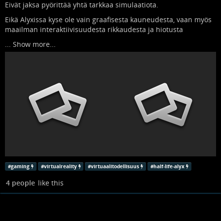
Eivät jaksa pyörittää yhtä tarkkaa simulaatiota.
Eikä Alyxissa kyse ole vain graafisesta kauneudesta, vaan myös
maailman interaktiivisuudesta rikkaudesta ja hiotusta
...
Show more...
#
gaming
#
virtualreality
#
virtuaalitodellisuus
#
half-life-alyx
4 people
like this