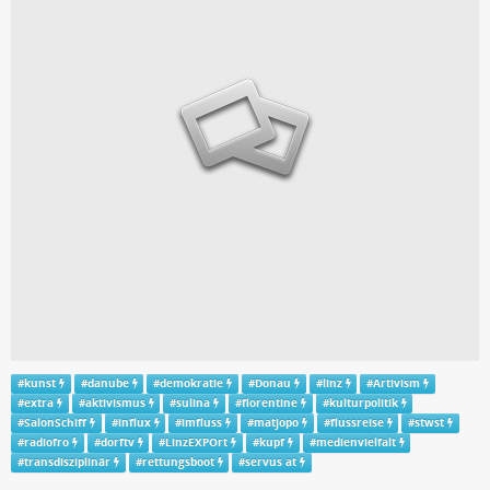
#
kunst
#
danube
#
demokratie
#
Donau
#
linz
#
Artivism
#
extra
#
aktivismus
#
sulina
#
florentine
#
kulturpolitik
#
SalonSchiff
#
influx
#
imfluss
#
matjopo
#
flussreise
#
stwst
#
radiofro
#
dorftv
#
LinzEXPOrt
#
kupf
#
medienvielfalt
#
transdisziplinär
#
rettungsboot
#
servus at