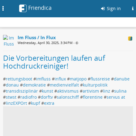
Friendica
Toggle
Sign in
navigation
Im Fluss / In Flux
Wednesday, April 30, 2025, 3:34 PM
•
Die Vorbereitungen laufen auf
Hochdruckreiniger!
#
rettungsboot
#
imfluss
#
influx
#
matjopo
#
flussreise
#
danube
#
donau
#
demokratie
#
medienvielfalt
#
kulturpolitik
#
transdisziplinär
#
kunst
#
aktivismus
#
artivism
#
linz
#
sulina
#
stwst
#
radiofro
#
dorftv
#
salonschiff
#
florentine
#
servus at
#
linzEXPOrt
#
kupf
#
extra