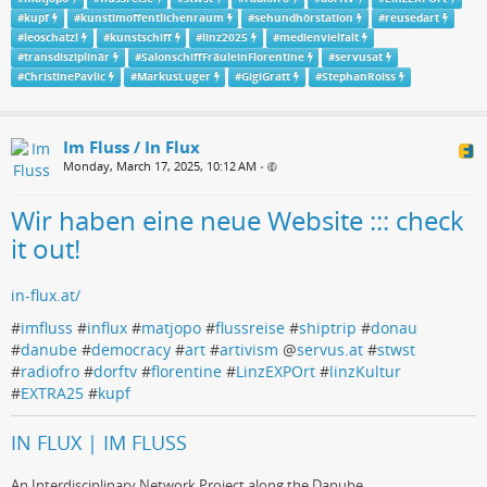
#
kupf
#
kunstimoffentlichenraum
#
sehundhörstation
#
reusedart
#
leoschatzl
#
kunstschiff
#
linz2025
#
medienvielfalt
#
transdisziplinär
#
SalonschiffFräuleinFlorentine
#
servusat
#
ChristinePavlic
#
MarkusLuger
#
GigiGratt
#
StephanRoiss
Im Fluss / In Flux
Monday, March 17, 2025, 10:12 AM
•
Wir haben eine neue Website ::: check
it out!
in-flux.at/
#
imfluss
#
influx
#
matjopo
#
flussreise
#
shiptrip
#
donau
#
danube
#
democracy
#
art
#
artivism
@
servus.at
#
stwst
#
radiofro
#
dorftv
#
florentine
#
LinzEXPOrt
#
linzKultur
#
EXTRA25
#
kupf
IN FLUX | IM FLUSS
An Interdisciplinary Network Project along the Danube