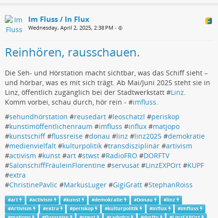
Im Fluss / In Flux
Wednesday, April 2, 2025, 2:38 PM
•
Reinhören, rausschauen.
Die Seh- und Hörstation macht sichtbar, was das Schiff sieht –
und hörbar, was es mit sich trägt. Ab Mai/Juni 2025 steht sie in
Linz, öffentlich zugänglich bei der Stadtwerkstatt #
Linz
.
Komm vorbei, schau durch, hör rein - #
imfluss
.
#
sehundhörstation
#
reusedart
#
leoschatzl
#
periskop
#
kunstimöffentlichenraum
#
imfluss
#
influx
#
matjopo
#
kunstschiff
#
flussreise
#
donau
#
linz
#
linz2025
#
demokratie
#
medienvielfalt
#
kulturpolitik
#
transdisziplinär
#
artivism
#
activism
#
kunst
#
art
#
stwst
#
RadioFRO
#
DORFTV
#
SalonschiffFräuleinFlorentine
#
servusat
#
LinzEXPOrt
#
KUPF
#
extra
#
ChristinePavlic
#
MarkusLuger
#
GigiGratt
#
StephanRoiss
#
art
#
activism
#
kunst
#
demokratie
#
Donau
#
linz
#
Artivism
#
extra
#
periskop
#
kulturpolitik
#
influx
#
imfluss
#
matjopo
#
flussreise
#
stwst
#
radiofro
#
dorftv
#
LinzEXPOrt