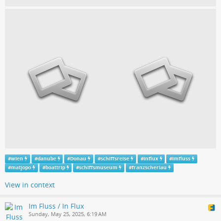
#
wien
#
danube
#
Donau
#
schiffsreise
#
influx
#
imfluss
#
matjopo
#
boattrip
#
schiffsmuseum
#
franzscheriau
View in context
Im Fluss / In Flux
Sunday, May 25, 2025, 6:19 AM