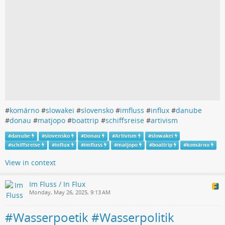
#
komárno
#
slowakei
#
slovensko
#
imfluss
#
influx
#
danube
#
donau
#
matjopo
#
boattrip
#
schiffsreise
#
artivism
#
danube
#
slovensko
#
Donau
#
Artivism
#
slowakei
#
schiffsreise
#
influx
#
imfluss
#
matjopo
#
boattrip
#
komárno
View in context
Im Fluss / In Flux
Monday, May 26, 2025, 9:13 AM
#Wasserpoetik #Wasserpolitik