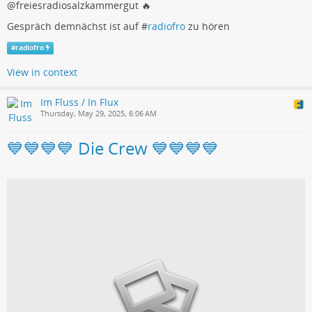
@freiesradiosalzkammergut 🔥
Gespräch demnächst ist auf #
radiofro
zu hören
#
radiofro
View in context
Im Fluss / In Flux
Thursday, May 29, 2025, 6:06 AM
💙💙💙💙 Die Crew 💙💙💙💙