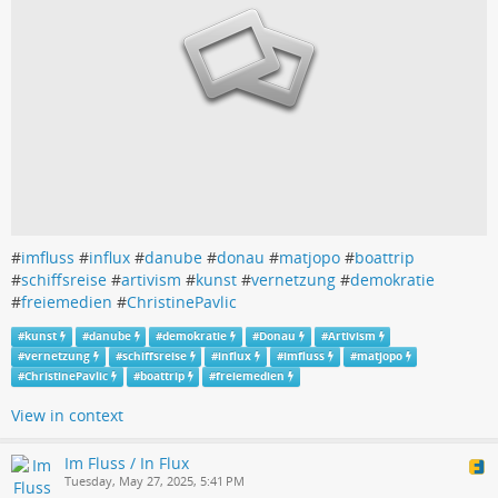
#
imfluss
#
influx
#
danube
#
donau
#
matjopo
#
boattrip
#
schiffsreise
#
artivism
#
kunst
#
vernetzung
#
demokratie
#
freiemedien
#
ChristinePavlic
#
kunst
#
danube
#
demokratie
#
Donau
#
Artivism
#
vernetzung
#
schiffsreise
#
influx
#
imfluss
#
matjopo
#
ChristinePavlic
#
boattrip
#
freiemedien
View in context
Im Fluss / In Flux
Tuesday, May 27, 2025, 5:41 PM