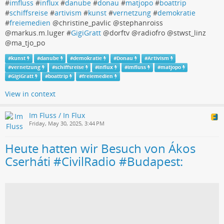
#
imfluss
#
influx
#
danube
#
donau
#
matjopo
#
boattrip
#
schiffsreise
#
artivism
#
kunst
#
vernetzung
#
demokratie
#
freiemedien
@christine_pavlic @stephanroiss
@markus.m.luger #
GigiGratt
@dorftv @radiofro @stwst_linz
@ma_tjo_po
#
kunst
#
danube
#
demokratie
#
Donau
#
Artivism
#
vernetzung
#
schiffsreise
#
influx
#
imfluss
#
matjopo
#
GigiGratt
#
boattrip
#
freiemedien
View in context
Im Fluss / In Flux
Friday, May 30, 2025, 3:44 PM
Heute hatten wir Besuch von Ákos
Cserháti #CivilRadio #Budapest: