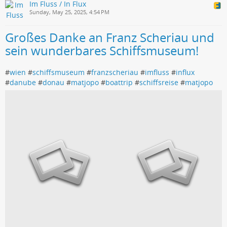
Im Fluss / In Flux
Sunday, May 25, 2025, 4:54 PM
Großes Danke an Franz Scheriau und
sein wunderbares Schiffsmuseum!
#
wien
#
schiffsmuseum
#
franzscheriau
#
imfluss
#
influx
#
danube
#
donau
#
matjopo
#
boattrip
#
schiffsreise
#
matjopo