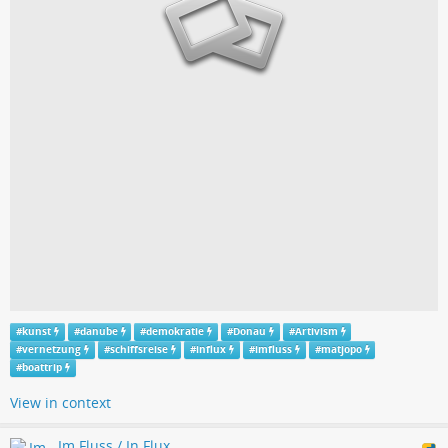
#
kunst
#
danube
#
demokratie
#
Donau
#
Artivism
#
vernetzung
#
schiffsreise
#
influx
#
imfluss
#
matjopo
#
boattrip
View in context
Im Fluss / In Flux