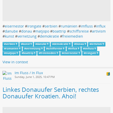
#
eisernestor
#
irongate
#
serbien
#
rumänien
#
imfluss
#
influx
#
danube
#
donau
#
matjopo
#
boattrip
#
schiffsreise
#
artivism
#
kunst
#
vernetzung
#
demokratie
#
freiemedien
#
serbien
#
kunst
#
danube
#
demokratie
#
Donau
#
Artivism
#
rumanien
#
vernetzung
#
schiffsreise
#
influx
#
imfluss
#
matjopo
#
boattrip
#
freiemedien
#
eisernestor
#
irongate
View in context
Im Fluss / In Flux
Sunday, June 1, 2025, 10:47 PM
Linkes Donauufer Serbien, rechtes
Donauufer Kroatien. Ahoi!