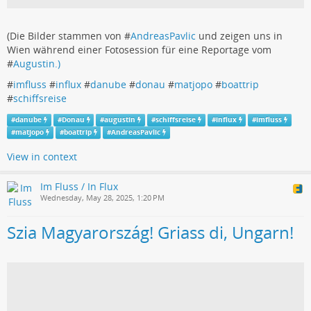
(Die Bilder stammen von #
AndreasPavlic
und zeigen uns in
Wien während einer Fotosession für eine Reportage vom
#
Augustin.)
#
imfluss
#
influx
#
danube
#
donau
#
matjopo
#
boattrip
#
schiffsreise
#
danube
#
Donau
#
augustin
#
schiffsreise
#
influx
#
imfluss
#
matjopo
#
boattrip
#
AndreasPavlic
View in context
Im Fluss / In Flux
Wednesday, May 28, 2025, 1:20 PM
Szia Magyarország! Griass di, Ungarn!