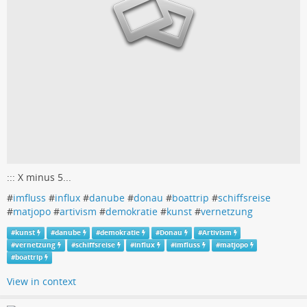
::: X minus 5...
#
imfluss
#
influx
#
danube
#
donau
#
boattrip
#
schiffsreise
#
matjopo
#
artivism
#
demokratie
#
kunst
#
vernetzung
#
kunst
#
danube
#
demokratie
#
Donau
#
Artivism
#
vernetzung
#
schiffsreise
#
influx
#
imfluss
#
matjopo
#
boattrip
View in context