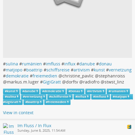
#
sulina
#
rumänien
#
imfluss
#
influx
#
danube
#
donau
#
matjopo
#
boattrip
#
schiffsreise
#
artivism
#
kunst
#
vernetzung
#
demokratie
#
freiemedien
@christine_pavlic @stephanroiss
@markus.m.luger #
GigiGratt
@dorftv @radiofro @stwst_linz
#
kunst
#
danube
#
demokratie
#
Donau
#
Artivism
#
rumanien
#
sulina
#
vernetzung
#
schiffsreise
#
influx
#
imfluss
#
matjopo
#
GigiGratt
#
boattrip
#
freiemedien
View in context
Im Fluss / In Flux
Sunday, June 8, 2025, 11:54 AM