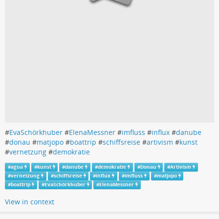
#
EvaSchörkhuber
#
ElenaMessner
#
imfluss
#
influx
#
danube
#
donau
#
matjopo
#
boattrip
#
schiffsreise
#
artivism
#
kunst
#
vernetzung
#
demokratie
#
agua
#
kunst
#
danube
#
demokratie
#
Donau
#
Artivism
#
vernetzung
#
schiffsreise
#
influx
#
imfluss
#
matjopo
#
boattrip
#
EvaSchörkhuber
#
ElenaMessner
View in context