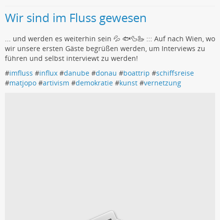
Wir sind im Fluss gewesen
... und werden es weiterhin sein 💦 🐟🦆🦢 ::: Auf nach Wien, wo
wir unsere ersten Gäste begrüßen werden, um Interviews zu
führen und selbst interviewt zu werden!
#
imfluss
#
influx
#
danube
#
donau
#
boattrip
#
schiffsreise
#
matjopo
#
artivism
#
demokratie
#
kunst
#
vernetzung