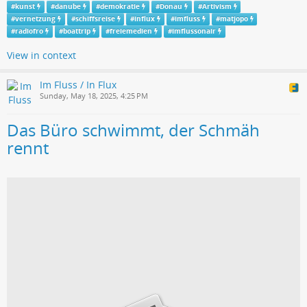
#
kunst
#
danube
#
demokratie
#
Donau
#
Artivism
#
vernetzung
#
schiffsreise
#
influx
#
imfluss
#
matjopo
#
radiofro
#
boattrip
#
freiemedien
#
imflussonair
View in context
Im Fluss / In Flux
Sunday, May 18, 2025, 4:25 PM
Das Büro schwimmt, der Schmäh
rennt