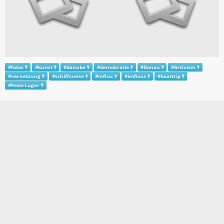
#
fotos
#
kunst
#
danube
#
demokratie
#
Donau
#
Artivism
#
vernetzung
#
schiffsreise
#
influx
#
imfluss
#
boattrip
#
PeterLuger