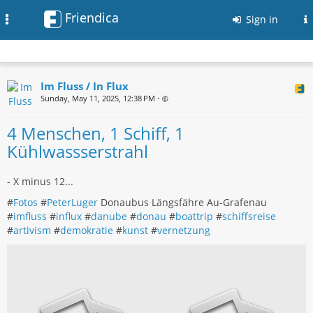
Friendica
Toggle
Sign in
navigation
Im Fluss / In Flux
Sunday, May 11, 2025, 12:38 PM
•
4 Menschen, 1 Schiff, 1
Kühlwassserstrahl
- X minus 12...
#
Fotos
#
PeterLuger
Donaubus Längsfähre Au-Grafenau
#
imfluss
#
influx
#
danube
#
donau
#
boattrip
#
schiffsreise
#
artivism
#
demokratie
#
kunst
#
vernetzung