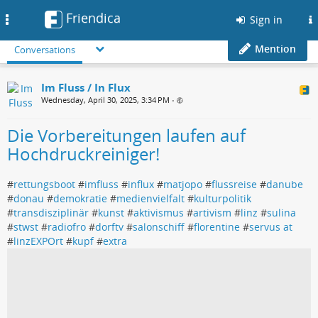
Friendica
Toggle
Sign in
navigation
Mention
Conversations
Im Fluss / In Flux
Wednesday, April 30, 2025, 3:34 PM
•
Die Vorbereitungen laufen auf
Hochdruckreiniger!
#
rettungsboot
#
imfluss
#
influx
#
matjopo
#
flussreise
#
danube
#
donau
#
demokratie
#
medienvielfalt
#
kulturpolitik
#
transdisziplinär
#
kunst
#
aktivismus
#
artivism
#
linz
#
sulina
#
stwst
#
radiofro
#
dorftv
#
salonschiff
#
florentine
#
servus at
#
linzEXPOrt
#
kupf
#
extra