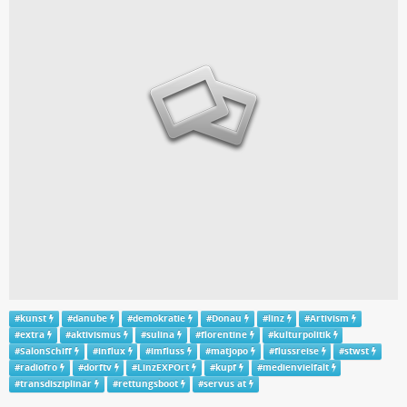
#
kunst
#
danube
#
demokratie
#
Donau
#
linz
#
Artivism
#
extra
#
aktivismus
#
sulina
#
florentine
#
kulturpolitik
#
SalonSchiff
#
influx
#
imfluss
#
matjopo
#
flussreise
#
stwst
#
radiofro
#
dorftv
#
LinzEXPOrt
#
kupf
#
medienvielfalt
#
transdisziplinär
#
rettungsboot
#
servus at