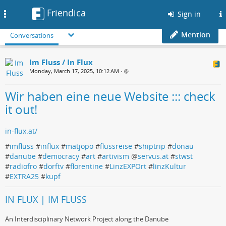
Friendica
Toggle
Sign in
navigation
Mention
Conversations
Im Fluss / In Flux
Monday, March 17, 2025, 10:12 AM
•
Wir haben eine neue Website ::: check
it out!
in-flux.at/
#
imfluss
#
influx
#
matjopo
#
flussreise
#
shiptrip
#
donau
#
danube
#
democracy
#
art
#
artivism
@
servus.at
#
stwst
#
radiofro
#
dorftv
#
florentine
#
LinzEXPOrt
#
linzKultur
#
EXTRA25
#
kupf
IN FLUX | IM FLUSS
An Interdisciplinary Network Project along the Danube