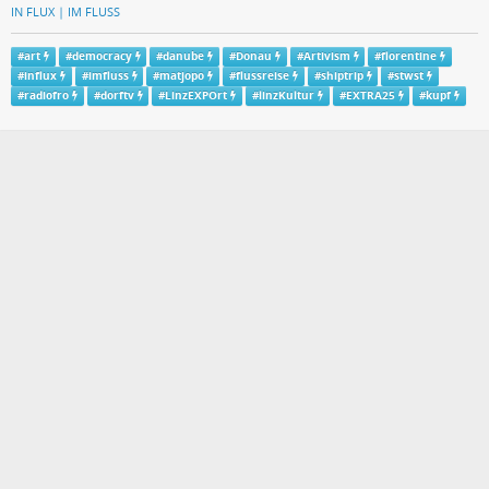
IN FLUX | IM FLUSS
#
art
#
democracy
#
danube
#
Donau
#
Artivism
#
florentine
#
influx
#
imfluss
#
matjopo
#
flussreise
#
shiptrip
#
stwst
#
radiofro
#
dorftv
#
LinzEXPOrt
#
linzKultur
#
EXTRA25
#
kupf