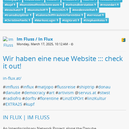
#
kupf
#
kunstimoffentlichenraum
#
sehundhörstation
#
reusedart
#
leoschatzl
#
kunstschiff
#
linz2025
#
medienvielfalt
#
transdisziplinär
#
SalonschiffFräuleinFlorentine
#
servusat
#
ChristinePavlic
#
MarkusLuger
#
GigiGratt
#
StephanRoiss
Im Fluss / In Flux
Monday, March 17, 2025, 10:12 AM
•
Wir haben eine neue Website ::: check
it out!
in-flux.at/
#
imfluss
#
influx
#
matjopo
#
flussreise
#
shiptrip
#
donau
#
danube
#
democracy
#
art
#
artivism
@
servus.at
#
stwst
#
radiofro
#
dorftv
#
florentine
#
LinzEXPOrt
#
linzKultur
#
EXTRA25
#
kupf
IN FLUX | IM FLUSS
An Interdisciplinary Network Project along the Danube