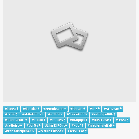
#
kunst
#
danube
#
demokratie
#
Donau
#
linz
#
Artivism
#
extra
#
aktivismus
#
sulina
#
florentine
#
kulturpolitik
#
SalonSchiff
#
influx
#
imfluss
#
matjopo
#
flussreise
#
stwst
#
radiofro
#
dorftv
#
LinzEXPOrt
#
kupf
#
medienvielfalt
#
transdisziplinär
#
rettungsboot
#
servus at