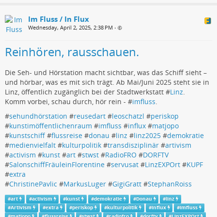
Im Fluss / In Flux
Wednesday, April 2, 2025, 2:38 PM
•
Reinhören, rausschauen.
Die Seh- und Hörstation macht sichtbar, was das Schiff sieht –
und hörbar, was es mit sich trägt. Ab Mai/Juni 2025 steht sie in
Linz, öffentlich zugänglich bei der Stadtwerkstatt #
Linz
.
Komm vorbei, schau durch, hör rein - #
imfluss
.
#
sehundhörstation
#
reusedart
#
leoschatzl
#
periskop
#
kunstimöffentlichenraum
#
imfluss
#
influx
#
matjopo
#
kunstschiff
#
flussreise
#
donau
#
linz
#
linz2025
#
demokratie
#
medienvielfalt
#
kulturpolitik
#
transdisziplinär
#
artivism
#
activism
#
kunst
#
art
#
stwst
#
RadioFRO
#
DORFTV
#
SalonschiffFräuleinFlorentine
#
servusat
#
LinzEXPOrt
#
KUPF
#
extra
#
ChristinePavlic
#
MarkusLuger
#
GigiGratt
#
StephanRoiss
#
art
#
activism
#
kunst
#
demokratie
#
Donau
#
linz
#
Artivism
#
extra
#
periskop
#
kulturpolitik
#
influx
#
imfluss
#
matjopo
#
flussreise
#
stwst
#
radiofro
#
dorftv
#
LinzEXPOrt