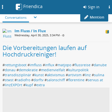
Friendica
Toggle
Sign in
navigation
Mention
Conversations
Im Fluss / In Flux
Wednesday, April 30, 2025, 3:34 PM
•
Die Vorbereitungen laufen auf
Hochdruckreiniger!
#
rettungsboot
#
imfluss
#
influx
#
matjopo
#
flussreise
#
danube
#
donau
#
demokratie
#
medienvielfalt
#
kulturpolitik
#
transdisziplinär
#
kunst
#
aktivismus
#
artivism
#
linz
#
sulina
#
stwst
#
radiofro
#
dorftv
#
salonschiff
#
florentine
#
servus at
#
linzEXPOrt
#
kupf
#
extra