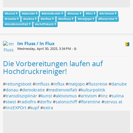
#
kunst
#
danube
#
demokratie
#
Donau
#
linz
#
Artivism
#
risotto
#
sulina
#
influx
#
imfluss
#
matjopo
#
flussreise
#
medienvielfalt
#
schiffskoch
Im Fluss / In Flux
Wednesday, April 30, 2025, 3:34 PM
•
Die Vorbereitungen laufen auf
Hochdruckreiniger!
#
rettungsboot
#
imfluss
#
influx
#
matjopo
#
flussreise
#
danube
#
donau
#
demokratie
#
medienvielfalt
#
kulturpolitik
#
transdisziplinär
#
kunst
#
aktivismus
#
artivism
#
linz
#
sulina
#
stwst
#
radiofro
#
dorftv
#
salonschiff
#
florentine
#
servus at
#
linzEXPOrt
#
kupf
#
extra