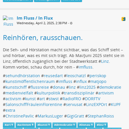
Im Fluss / In Flux
Wednesday, April 2, 2025, 2:38 PM
•
Reinhören, rausschauen.
Die Seh- und Hörstation macht sichtbar, was das Schiff sieht –
und hörbar, was es mit sich trägt. Ab Mai/Juni 2025 steht sie in
Linz, öffentlich zugänglich bei der Stadtwerkstatt #
Linz
.
Komm vorbei, schau durch, hör rein - #
imfluss
.
#
sehundhörstation
#
reusedart
#
leoschatzl
#
periskop
#
kunstimöffentlichenraum
#
imfluss
#
influx
#
matjopo
#
kunstschiff
#
flussreise
#
donau
#
linz
#
linz2025
#
demokratie
#
medienvielfalt
#
kulturpolitik
#
transdisziplinär
#
artivism
#
activism
#
kunst
#
art
#
stwst
#
RadioFRO
#
DORFTV
#
SalonschiffFräuleinFlorentine
#
servusat
#
LinzEXPOrt
#
KUPF
#
extra
#
ChristinePavlic
#
MarkusLuger
#
GigiGratt
#
StephanRoiss
#
art
#
activism
#
kunst
#
demokratie
#
Donau
#
linz