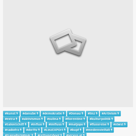
#
kunst
#
danube
#
demokratie
#
Donau
#
linz
#
Artivism
#
extra
#
aktivismus
#
sulina
#
florentine
#
kulturpolitik
#
SalonSchiff
#
influx
#
imfluss
#
matjopo
#
flussreise
#
stwst
#
radiofro
#
dorftv
#
LinzEXPOrt
#
kupf
#
medienvielfalt
#
transdisziplinär
#
rettungsboot
#
servus at