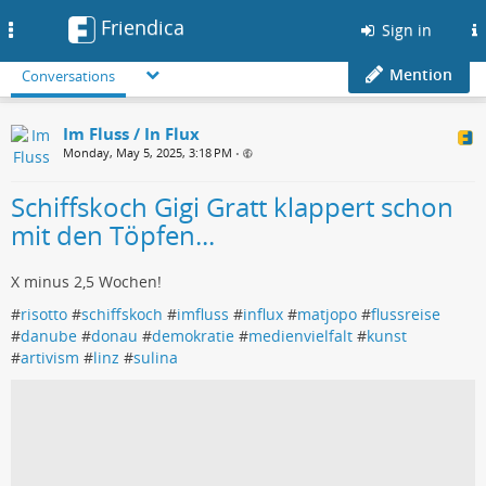
Friendica
Toggle
Sign in
navigation
Mention
Conversations
Im Fluss / In Flux
Monday, May 5, 2025, 3:18 PM
•
Schiffskoch Gigi Gratt klappert schon
mit den Töpfen...
X minus 2,5 Wochen!
#
risotto
#
schiffskoch
#
imfluss
#
influx
#
matjopo
#
flussreise
#
danube
#
donau
#
demokratie
#
medienvielfalt
#
kunst
#
artivism
#
linz
#
sulina