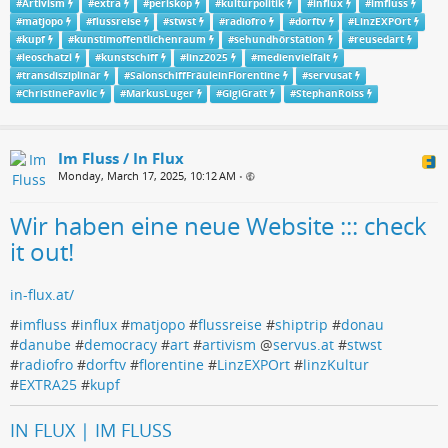
#
Artivism
#
extra
#
periskop
#
kulturpolitik
#
influx
#
imfluss
#
matjopo
#
flussreise
#
stwst
#
radiofro
#
dorftv
#
LinzEXPOrt
#
kupf
#
kunstimoffentlichenraum
#
sehundhörstation
#
reusedart
#
leoschatzl
#
kunstschiff
#
linz2025
#
medienvielfalt
#
transdisziplinär
#
SalonschiffFräuleinFlorentine
#
servusat
#
ChristinePavlic
#
MarkusLuger
#
GigiGratt
#
StephanRoiss
Im Fluss / In Flux
Monday, March 17, 2025, 10:12 AM
•
Wir haben eine neue Website ::: check
it out!
in-flux.at/
#
imfluss
#
influx
#
matjopo
#
flussreise
#
shiptrip
#
donau
#
danube
#
democracy
#
art
#
artivism
@
servus.at
#
stwst
#
radiofro
#
dorftv
#
florentine
#
LinzEXPOrt
#
linzKultur
#
EXTRA25
#
kupf
IN FLUX | IM FLUSS