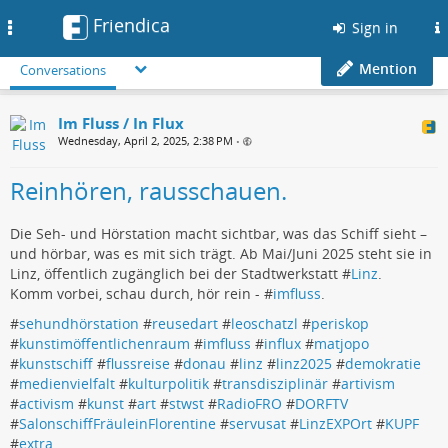
Friendica
Toggle
Sign in
navigation
Mention
Conversations
Im Fluss / In Flux
Wednesday, April 2, 2025, 2:38 PM
•
Reinhören, rausschauen.
Die Seh- und Hörstation macht sichtbar, was das Schiff sieht –
und hörbar, was es mit sich trägt. Ab Mai/Juni 2025 steht sie in
Linz, öffentlich zugänglich bei der Stadtwerkstatt #
Linz
.
Komm vorbei, schau durch, hör rein - #
imfluss
.
#
sehundhörstation
#
reusedart
#
leoschatzl
#
periskop
#
kunstimöffentlichenraum
#
imfluss
#
influx
#
matjopo
#
kunstschiff
#
flussreise
#
donau
#
linz
#
linz2025
#
demokratie
#
medienvielfalt
#
kulturpolitik
#
transdisziplinär
#
artivism
#
activism
#
kunst
#
art
#
stwst
#
RadioFRO
#
DORFTV
#
SalonschiffFräuleinFlorentine
#
servusat
#
LinzEXPOrt
#
KUPF
#
extra