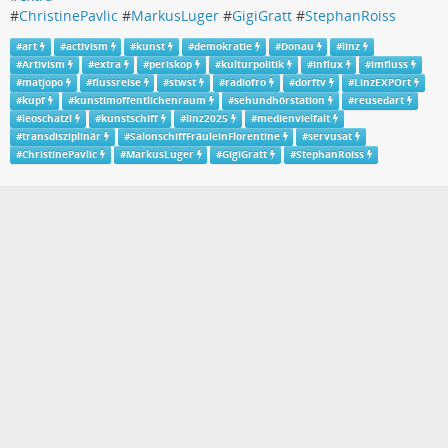
#
ChristinePavlic
#
MarkusLuger
#
GigiGratt
#
StephanRoiss
#
art
#
activism
#
kunst
#
demokratie
#
Donau
#
linz
#
Artivism
#
extra
#
periskop
#
kulturpolitik
#
influx
#
imfluss
#
matjopo
#
flussreise
#
stwst
#
radiofro
#
dorftv
#
LinzEXPOrt
#
kupf
#
kunstimoffentlichenraum
#
sehundhörstation
#
reusedart
#
leoschatzl
#
kunstschiff
#
linz2025
#
medienvielfalt
#
transdisziplinär
#
SalonschiffFräuleinFlorentine
#
servusat
#
ChristinePavlic
#
MarkusLuger
#
GigiGratt
#
StephanRoiss