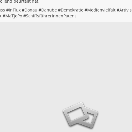
llend beurteilt hat.
uss
#
InFlux
#
Donau
#
Danube
#
Demokratie
#
Medienvielfalt
#
Artivi
t
#
MaTjoPo
#
SchiffsführerInnenPatent