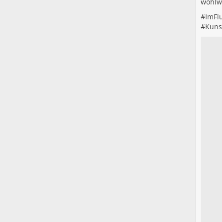
wohlwo
#
ImFl
#
Kuns