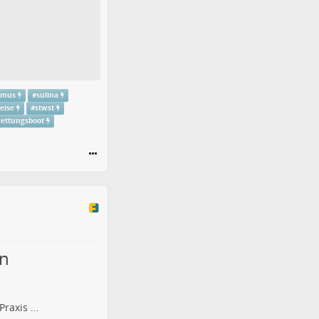
ismus
#
sulina
reise
#
stwst
rettungsboot
in
raxis ...