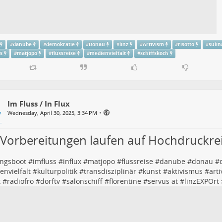
#
danube
#
demokratie
#
Donau
#
linz
#
Artivism
#
risotto
#
sulin
ss
#
matjopo
#
flussreise
#
medienvielfalt
#
schiffskoch
Im Fluss / In Flux
•
Wednesday, April 30, 2025, 3:34 PM
 Vorbereitungen laufen auf Hochdruckrei
ungsboot
#
imfluss
#
influx
#
matjopo
#
flussreise
#
danube
#
donau
#
nvielfalt
#
kulturpolitik
#
transdisziplinär
#
kunst
#
aktivismus
#
art
t
#
radiofro
#
dorftv
#
salonschiff
#
florentine
#
servus at
#
linzEXPOrt