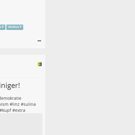
a
#
influx
niger!
demokratie
ivism
#
linz
#
sulina
#
kupf
#
extra