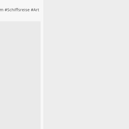
sm
#
Schiffsreise
#
Art