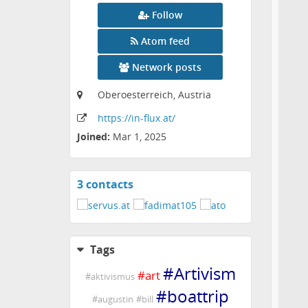
Follow
Atom feed
Network posts
Oberoesterreich, Austria
https:
/
/in-flux
.at
/
Joined:
Mar 1, 2025
3 contacts
View
contacts
Tags
#
Artivism
#
art
#
aktivismus
#
boattrip
#
augustin
#
bill