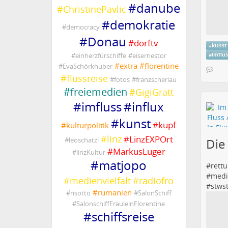
#
danube
#
ChristinePavlic
#
demokratie
#
democracy
#
Donau
#
dorftv
#
kunst
#
einherzfürschiffe
#
eisernestor
#
imflu
#
extra
#
florentine
#
EvaSchörkhuber
#
flussreise
#
fotos
#
franzscheriau
#
freiemedien
#
GigiGratt
#
imfluss
#
influx
#
kunst
#
kupf
#
kulturpolitik
#
linz
#
LinzEXPOrt
Die
#
leoschatzl
#
MarkusLuger
#
linzKultur
#
matjopo
#
rett
#
medie
#
medienvielfalt
#
radiofro
#
stws
#
rumanien
#
risotto
#
SalonSchiff
#
SalonschiffFräuleinFlorentine
#
schiffsreise