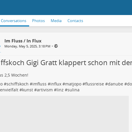
Conversations
Photos
Media
Contacts
Im Fluss / In Flux
•
Monday, May 5, 2025, 3:18 PM
iffskoch Gigi Gratt klappert schon mit de
us 2,5 Wochen!
to
#
schiffskoch
#
imfluss
#
influx
#
matjopo
#
flussreise
#
danube
#
do
nvielfalt
#
kunst
#
artivism
#
linz
#
sulina