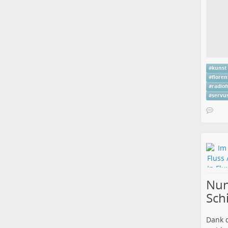
#
kunst
#
floren
#
radiof
#
servus
Nun
Sch
Dank d