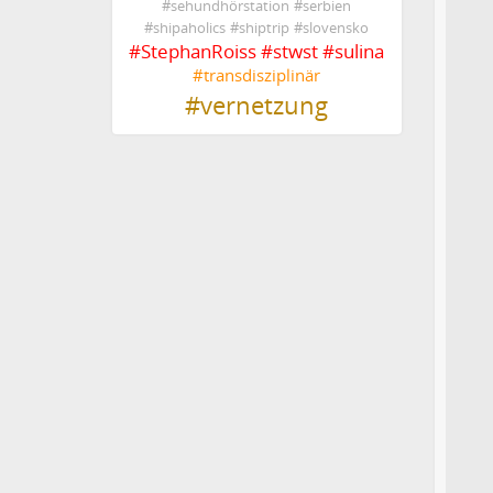
#
sehundhörstation
#
serbien
#
shipaholics
#
shiptrip
#
slovensko
#
StephanRoiss
#
stwst
#
sulina
#
transdisziplinär
#
vernetzung