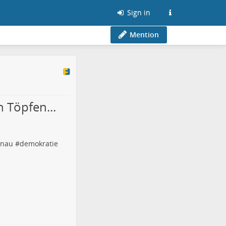
Sign in
Mention
n Töpfen...
nau
#
demokratie