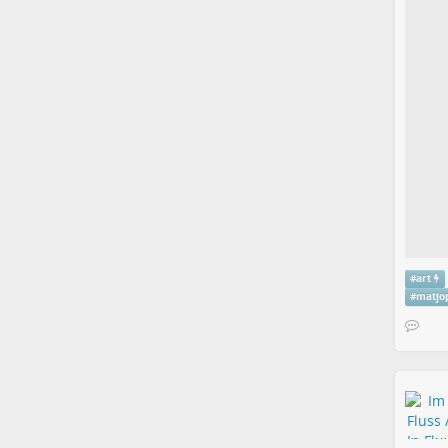
#
art
#
matjo