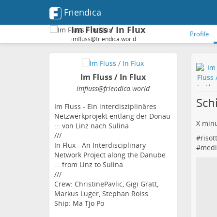
Friendica
Im Fluss / In Flux
Profile
imfluss@friendica.world
Im Fluss / In Flux
imfluss
@friendica
.world
Sch
Im Fluss - Ein interdisziplinäres
Netzwerkprojekt entlang der Donau
X min
::: von Linz nach Sulina
///
#
risot
In Flux - An Interdisciplinary
#
medie
Network Project along the Danube
::: from Linz to Sulina
///
Crew: ChristinePavlic, Gigi Gratt,
Markus Luger, Stephan Roiss
Ship: Ma Tjo Po