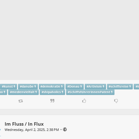
#
kunst
#
danube
#
demokratie
#
Donau
#
Artivism
#
schiffsreise
#
po
#
medienvielfalt
#
shipaholics
#
SchiffsführerInnenPatent
Im Fluss / In Flux
•
Wednesday, April 2, 2025, 2:38 PM