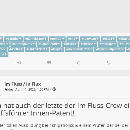
#
danube
#
demokratie
#
Donau
#
linz
#
Artivism
#
extra
#
aktiv
tine
#
kulturpolitik
#
SalonSchiff
#
influx
#
imfluss
#
matjopo
#
fluss
ro
#
dorftv
#
LinzEXPOrt
#
kupf
#
medienvielfalt
#
transdisziplinär
#
 at
Im Fluss / In Flux
•
Friday, April 11, 2025, 1:55 PM
 hat auch der letzte der Im Fluss-Crew e
iffsführer:Innen-Patent!
er tollen Ausbildung bei #
shipaholics
& einem Prüfer, der bei der P