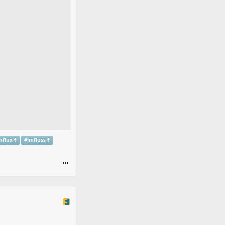
influx
#
imfluss