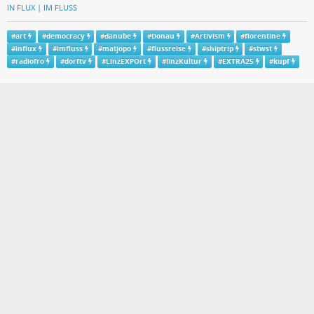
IN FLUX | IM FLUSS
#
art
#
democracy
#
danube
#
Donau
#
Artivism
#
florentine
#
influx
#
imfluss
#
matjopo
#
flussreise
#
shiptrip
#
stwst
#
radiofro
#
dorftv
#
LinzEXPOrt
#
linzKultur
#
EXTRA25
#
kupf