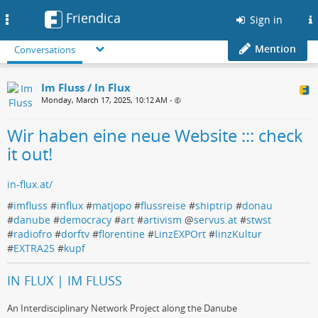
Friendica
Toggle
Sign in
navigation
Mention
Conversations
Im Fluss / In Flux
Monday, March 17, 2025, 10:12 AM
•
Wir haben eine neue Website ::: check
it out!
in-flux.at/
#
imfluss
#
influx
#
matjopo
#
flussreise
#
shiptrip
#
donau
#
danube
#
democracy
#
art
#
artivism
@
servus.at
#
stwst
#
radiofro
#
dorftv
#
florentine
#
LinzEXPOrt
#
linzKultur
#
EXTRA25
#
kupf
IN FLUX | IM FLUSS
An Interdisciplinary Network Project along the Danube