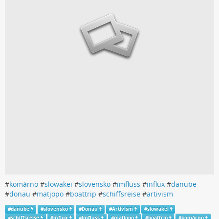
#
komárno
#
slowakei
#
slovensko
#
imfluss
#
influx
#
danube
#
donau
#
matjopo
#
boattrip
#
schiffsreise
#
artivism
#
danube
#
slovensko
#
Donau
#
Artivism
#
slowakei
#
schiffsreise
#
influx
#
imfluss
#
matjopo
#
boattrip
#
komárno