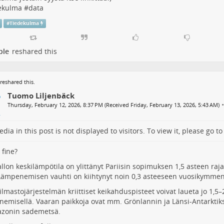
ekulma
#
data
#
Tiedekulma
ple
reshared this
reshared this.
Tuomo Liljenbäck
•
Thursday, February 12, 2026, 8:37 PM (Received Friday, February 13, 2026, 5:43 AM)
dia in this post is not displayed to visitors. To view it, please go t
 fine?
lon keskilämpötila on ylittänyt Pariisin sopimuksen 1,5 asteen ra
Lämpenemisen vauhti on kiihtynyt noin 0,3 asteeseen vuosikymmen
ilmastojärjestelmän kriittiset keikahduspisteet voivat laueta jo 1,5
emisellä. Vaaran paikkoja ovat mm. Grönlannin ja Länsi-Antarktikse
azonin sademetsä.