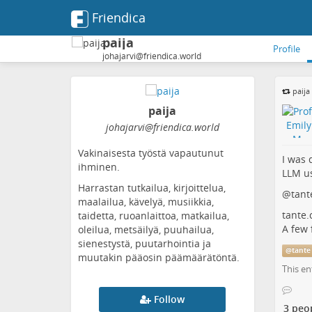
Friendica
paija
Profile
johajarvi@friendica.world
paija
paija
johajarvi
@friendica
.world
Vakinaisesta työstä vapautunut
I was 
ihminen.
LLM us
Harrastan tutkailua, kirjoittelua,
@
tant
maalailua, kävelyä, musiikkia,
tante.
taidetta, ruoanlaittoa, matkailua,
A few 
oleilua, metsäilyä, puuhailua,
sienestystä, puutarhointia ja
@
tante
muutakin pääosin päämäärätöntä.
This en
Follow
3 peo