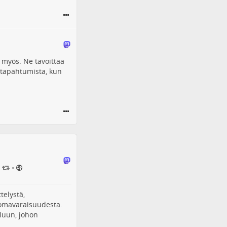
a myös. Ne tavoittaa
a tapahtumista, kun
•
telystä,
a omavaraisuudesta.
eluun, johon