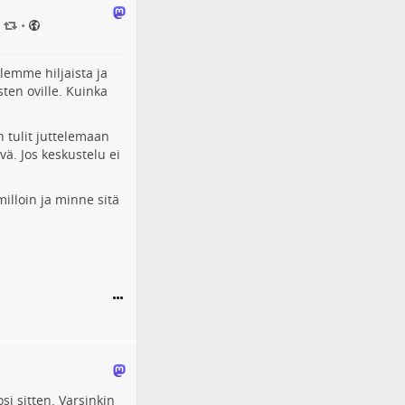
•
olemme hiljaista ja
ten oville. Kuinka
n tulit juttelemaan
ä. Jos keskustelu ei
milloin ja minne sitä
si sitten. Varsinkin