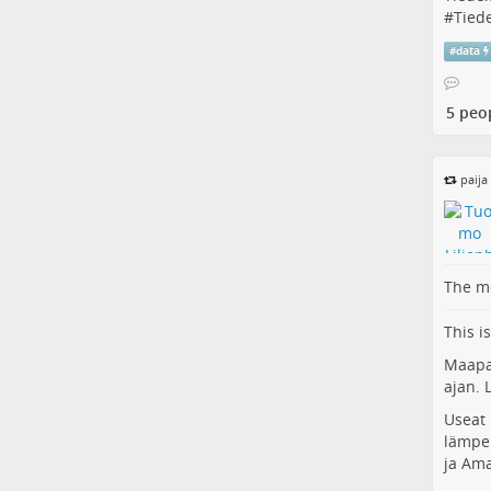
#
Tied
#
data
5 peo
paija
The me
This is
Maapal
ajan. 
Useat 
lämpen
ja Am