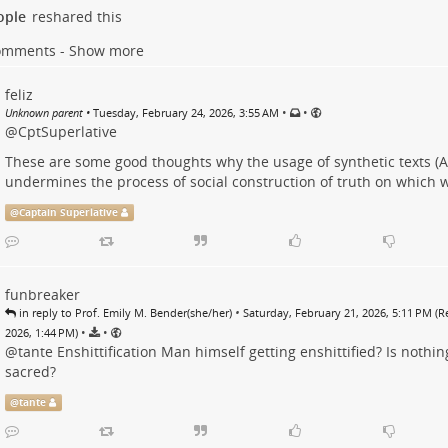
ople
reshared this
omments - Show more
feliz
•
•
Unknown parent
•
Tuesday, February 24, 2026, 3:55 AM
@
CptSuperlative
These are some good thoughts why the usage of synthetic texts (A
undermines the process of social construction of truth on which
@
Captain Superlative
funbreaker
•
in reply to Prof. Emily M. Bender(she/her)
Saturday, February 21, 2026, 5:11 PM (
•
•
2026, 1:44 PM)
@
tante
Enshittification Man himself getting enshittified? Is nothin
sacred?
@
tante