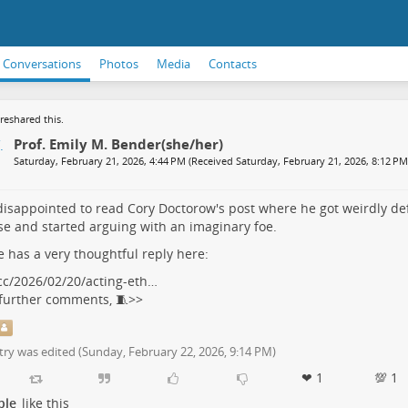
Conversations
Photos
Media
Contacts
reshared this.
Prof. Emily M. Bender(she/her)
Saturday, February 21, 2026, 4:44 PM (Received Saturday, February 21, 2026, 8:12 PM
disappointed to read Cory Doctorow's post where he got weirdly de
e and started arguing with an imaginary foe.
e
has a very thoughtful reply here:
cc/2026/02/20/acting-eth…
further comments, 🧵>>
try was edited (
Sunday, February 22, 2026, 9:14 PM
)
❤ 1
💯 1
ple
like this