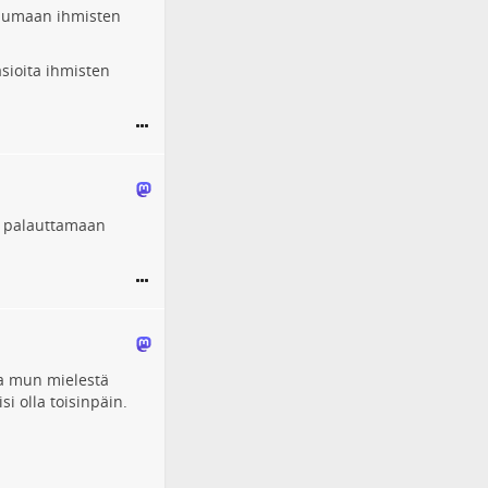
puhumaan ihmisten
sioita ihmisten
an palauttamaan
ka mun mielestä
si olla toisinpäin.