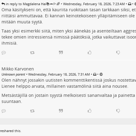
•
•
•
in reply to Magdalena Hai📚🦈🏳️‍🌈
Wednesday, February 18, 2026, 7:23 AM
Oma käsitykseni on, että kauriita ruokitaan tasan tarkkaan siksi, et
riittäisi ammuttavaa. Ei kannan keinotekoiseen ylläpitämiseen ole
mitään muuta syytä.
Taas yksi esimerkki siitä, miten yksi äänekäs ja asenteiltaan aggre
tekee omien intressiensä nimissä päätöksiä, jotka vaikuttavat is
ihmisiä.
Mikko Karvonen
•
•
Unknown parent
•
Wednesday, February 18, 2026, 7:31 AM
Olen nähnyt jossakin uutisten kommenttikentissä joskus nostettava
Lienee helppo arvata, millainen vastamölinä siitä aina nousee.
Metsästäjillä on jostain syystä melkoisesti sananvaltaa ja painetta 
suuntaan.
reshared this.