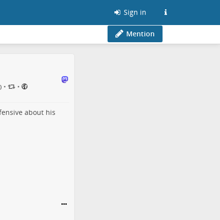
Sign in
Mention
•
•
)
fensive about his