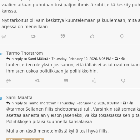
vaalien aikaan puhutaan tosi paljon ihmisiä kohti, eikä keskity 
kanssa.
Nyt tarkoitus oli vain keskittyä kuuntelemaan ja kuulemaan, mitä a
arjessa on meneillään.
Tarmo Thorström
•
•
•
in reply to Sami Määttä
Thursday, February 12, 2026, 8:06 PM
luulen, etten ole yksin jos sanon, että tällaiset asiat ovat omia
ihmisten uskoa politiikkaan ja poliitikkoihin.
Sami Määttä
•
•
•
in reply to Tarmo Thorström
Thursday, February 12, 2026, 8:09 PM
@
tarmot
Sellanen fiilis ehdottomasti tuli. Varsinkin tää someai
asettaa äänestäjän yleisön jäseneksi, vaikka tosiasiassa sen pitäi
Poliitikkojen pitäisi kuunnella kansalaisia.
Mulla on tästä menetelmästä kyllä tosi hyvä fiilis.