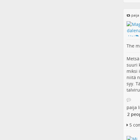
paija
The me
Metsä 
suuri 
miksi 
niitä 
syy. T
talvir
paija
l
2 peo
5 co