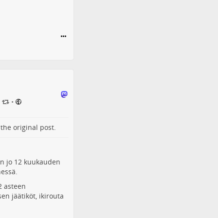
•
o the
original post
.
jan jo 12 kuukauden
essä.
–2 asteen
n jäätiköt, ikirouta