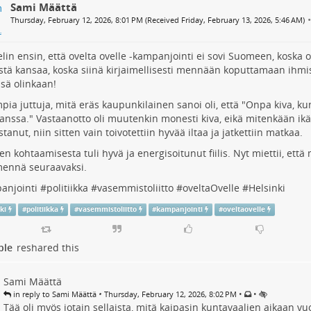
Sami Määttä
•
Thursday, February 12, 2026, 8:01 PM (Received Friday, February 13, 2026, 5:46 AM)
elin ensin, että ovelta ovelle -kampanjointi ei sovi Suomeen, koska 
istä kansaa, koska siinä kirjaimellisesti mennään koputtamaan ihmis
sä olinkaan!
pia juttuja, mitä eräs kaupunkilainen sanoi oli, että "Onpa kiva, ku
nssa." Vastaanotto oli muutenkin monesti kiva, eikä mitenkään ikäv
stanut, niin sitten vain toivotettiin hyvää iltaa ja jatkettiin matkaa.
en kohtaamisesta tuli hyvä ja energisoitunut fiilis. Nyt miettii, että 
mennä seuraavaksi.
anjointi
#
politiikka
#
vasemmistoliitto
#
oveltaOvelle
#
Helsinki
ki
#
politiikka
#
vasemmistoliitto
#
kampanjointi
#
oveltaovelle
ple
reshared this
Sami Määttä
•
•
•
in reply to Sami Määttä
Thursday, February 12, 2026, 8:02 PM
Tää oli myös jotain sellaista, mitä kaipasin kuntavaalien aikaan vuo