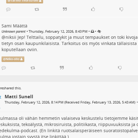
@
Tarmo Thorström
Sami Määttä
•
•
Unknown parent
•
Thursday, February 12, 2026, 8:43 PM
@
niksii
Jep! Telttailu, soppatykit ja muut tempaukset on toki kivoj
tietyn osan kaupunkilaisista. Tarkoitus ois myös vinkata tällaisist
koputellaan oviin.
@
Niko-olio
reshared this.
Matti Sunell
•
Thursday, February 12, 2026, 8:14 PM (Received Friday, February 13, 2026, 5:43 AM)
ulmassa oli vähän hemmetin valaiseva keskustelu tietojemme käsit
skuksista, tekoälystä, mikrosiruista, politiikasta, riippuvuuksista j
iedekulma-podcast. (En linkitä ruotsalaisperäiseen suoratoistopalv
ulma jostain syystä itse linkittää.)