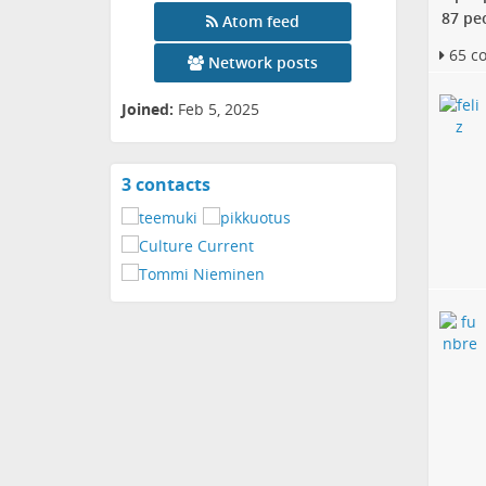
87 pe
Atom feed
65 c
Network posts
Joined:
Feb 5, 2025
3 contacts
View
contacts