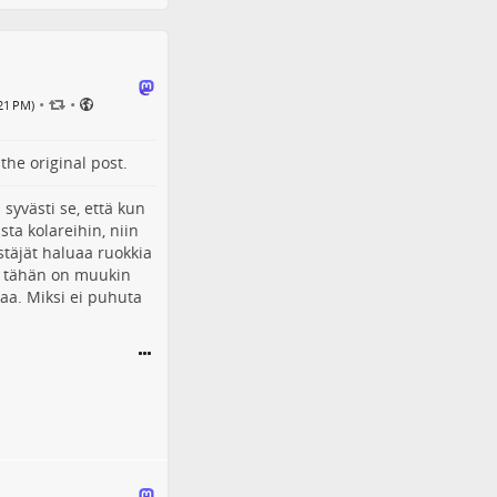
•
•
21 PM)
o the
original post
.
yvästi se, että kun
ta kolareihin, niin
stäjät haluaa ruokkia
os tähän on muukin
aa. Miksi ei puhuta