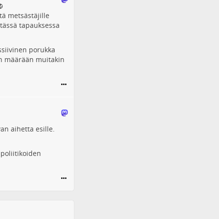
tä metsästäjille
 tässä tapauksessa
ssiivinen porukka
oon määrään muitakin
n aihetta esille.
poliitikoiden