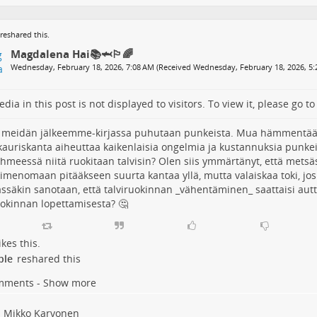
reshared this.
Magdalena Hai📚🦈🏳️‍🌈
Wednesday, February 18, 2026, 7:08 AM (Received Wednesday, February 18, 2026, 5:
dia in this post is not displayed to visitors. To view it, please go t
meidän jälkeemme-kirjassa puhutaan punkeista. Mua hämmentää s
kauriskanta aiheuttaa kaikenlaisia ongelmia ja kustannuksia punkeis
ihmeessä niitä ruokitaan talvisin? Olen siis ymmärtänyt, että metsä
nimenomaan pitääkseen suurta kantaa yllä, mutta valaiskaa toki, j
ässäkin sanotaan, että talviruokinnan _vähentäminen_ saattaisi autt
uokinnan lopettamisesta? 🤔
ikes this.
ple
reshared this
mments - Show more
Mikko Karvonen