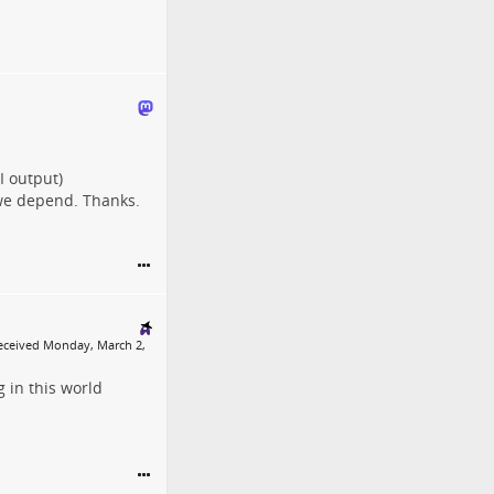
I output)
 we depend. Thanks.
Received Monday, March 2,
g in this world