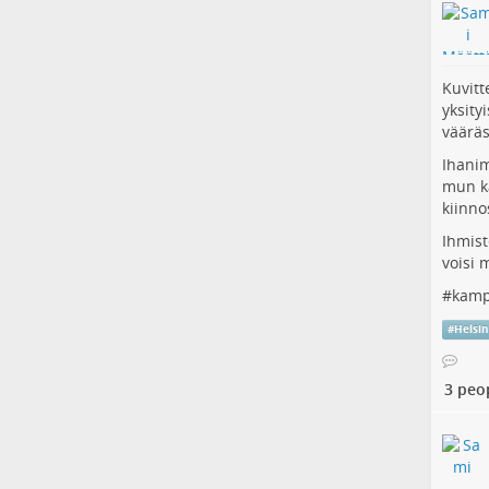
Kuvitt
yksity
vääräs
Ihanim
mun ka
kiinno
Ihmist
voisi 
#
kamp
#
Helsin
3 peo