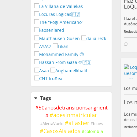
Haz e
LoQ
Haz el 
Autóno
Redacci
Los mu
Tags
Los 
#
50anosdetransicionsangrient
Los mul
#
adesinmatricular
a
de los 
#
alfasher
#
AlertaVuelo
#
blues
Redacci
#
CasosAislados
#
colombia