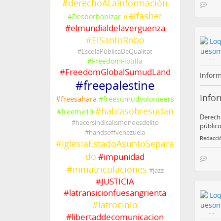
#
derechoALaInformación
#
elfasher
#
Desborbonizar
#
elmundialdelaverguenza
#
ElSantoRobo
#
EscolaPúblicaDeQualitat
#
FreedomFlotilla
#
FreedomGlobalSumudLand
Inform
#
freepalestine
Info
#
freesahara
#
freesumudvolonteers
#
hablasobresudan
#
freethe10
Derecho
#
hacersindicalismonoesdelito
público
#
handsoffvenezuela
Redacci
#
IglesiaEstadoAsuntoSepara
do
#
impunidad
#
inmatriculaciones
#
jazz
#
JUSTICIA
#
latransicionfuesangrienta
#
latrocinio
#
libertaddecomunicacion