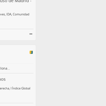
 uso de Madrid -
eves, IDA, Comunidad
llona…
mos
recha, l Índice Global