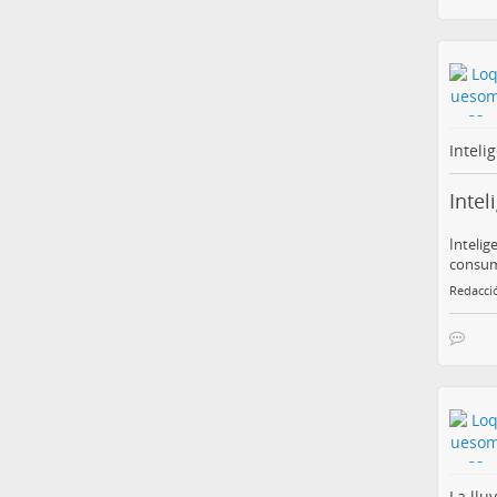
Inteli
Intel
Intelig
consum
Redacci
La llu