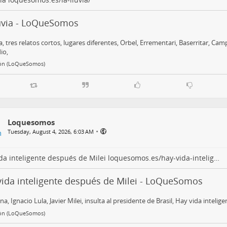
luvia - LoQueSomos
ia, tres relatos cortos, lugares diferentes, Orbel, Errementari, Baserritar, Camp
io,
ón (LoQueSomos)
Loquesomos
•
Tuesday, August 4, 2026, 6:03 AM
da inteligente después de Milei
loquesomos.es/hay-vida-intelig…
vida inteligente después de Milei - LoQueSomos
na, Ignacio Lula, Javier Milei, insulta al presidente de Brasil, Hay vida inteli
ón (LoQueSomos)