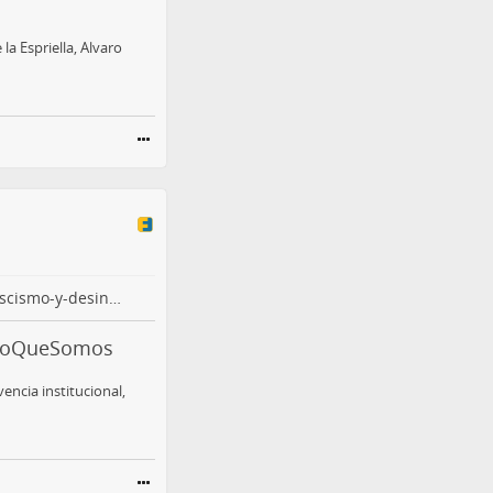
la Espriella, Alvaro
scismo-y-desin…
- LoQueSomos
ncia institucional,