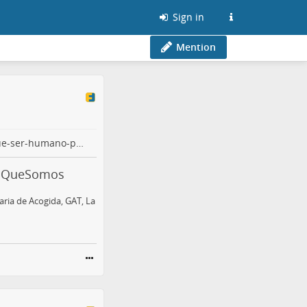
Sign in
Mention
ue-ser-humano-p…
 LoQueSomos
aria de Acogida, GAT, La