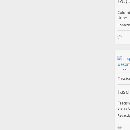
LoQ
Colombi
Uribe,
Redacci
Fascis
Fasc
Fascism
Sierra
Redacci