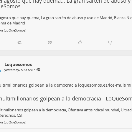
l agosto que hay quema... La gran sartén de abuso y
ueSomos
agosto que hay quema, La gran sartén de abuso y uso de Madrid, Blanca Ni
ma de Madrid
ón (LoQueSomos)
Loquesomos
•
yesterday, 5:53 AM
ltimillonarios golpean a la democracia
loquesomos.es/los-multimi
multimillonarios golpean a la democracia - LoQueSo
timillonarios golpean a la democracia, Ofensiva antisindical mundial, Ultrade
Derechos, CSI,
ón (LoQueSomos)