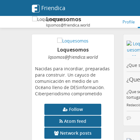
Friendica
Loquesomos
Profile
lqsomos@friendica.world
Loquesomos
lqsomos
@friendica
.world
¿Que 
Nacidas para incordiar, preparadas
para construir. Un cayuco de
¿Que
comunicación en medio de un
Océano lleno de DESinformación.
¿Que se
Ciberperiodismo comprometido
tortuga
Redacci
Follow
Atom feed
Network posts