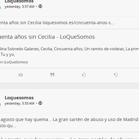
Loquesomos
•
yesterday, 5:57 AM
nta años sin Cecilia
loquesomos.es/cincuenta-anos-s…
uenta años sin Cecilia - LoQueSomos
ina Sobredo Galanes, Cecilia, Cincuenta años, Un ramito de violetas, La p
Tu y yo,
ón (LoQueSomos)
Loquesomos
•
yesterday, 5:55 AM
 agosto que hay quema… La gran sartén de abuso y uso de Madri
osto-qu…