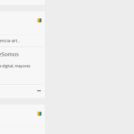
encia-art…
QueSomos
a digital, mayores