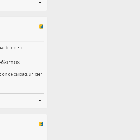
macion-de-c…
QueSomos
ción de calidad, un bien