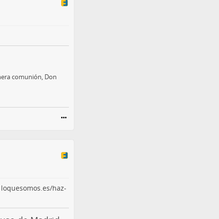
rimera comunión, Don
d
loquesomos.es/haz-