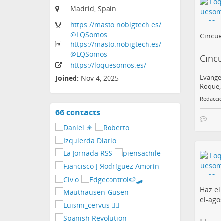
Madrid, Spain
https:
/
/masto
.nobigtech
.es
/
@LQSomos
Cincue
https:
/
/masto
.nobigtech
.es
/
@LQSomos
Cinc
https:
/
/loquesomos
.es
/
Evangel
Joined:
Nov 4, 2025
Roque, 
Redacci
66 contacts
View
contacts
Haz el
el-ag