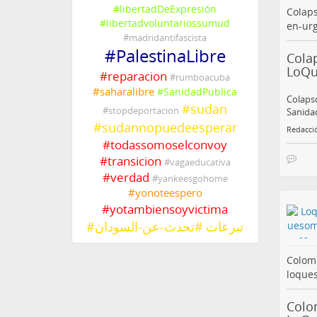
#
libertadDeExpresión
Colaps
#
libertadvoluntariossumud
en-ur
#
madridantifascista
#
PalestinaLibre
Colap
LoQ
#
reparacion
#
rumboacuba
#
saharalibre
#
SanidadPublica
Colapso
#
sudan
#
stopdeportacion
Sanidad
#
sudannopuedeesperar
Redacci
#
todassomoselconvoy
#
transicion
#
vagaeducativa
#
verdad
#
yankeesgohome
#
yonoteespero
#
yotambiensoyvictima
#
تحدث-عن-السودان
#
تبرعات
Colomb
loque
Colom