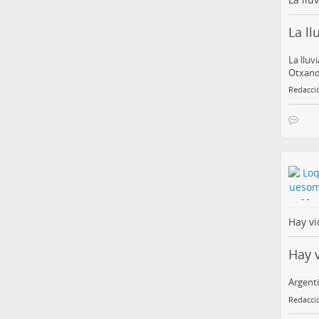
La l
La lluv
Otxand
Redacci
Hay vi
Hay 
Argenti
Redacci