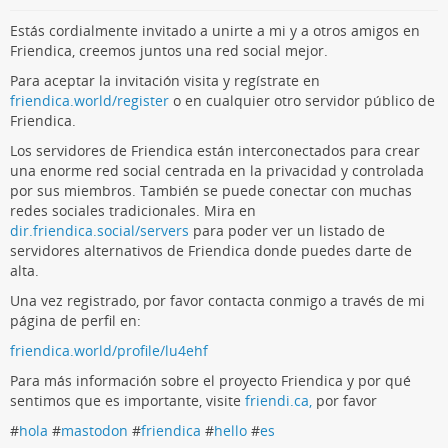
Estás cordialmente invitado a unirte a mi y a otros amigos en
Friendica, creemos juntos una red social mejor.
Para aceptar la invitación visita y regístrate en
friendica.world/register
o en cualquier otro servidor público de
Friendica.
Los servidores de Friendica están interconectados para crear
una enorme red social centrada en la privacidad y controlada
por sus miembros. También se puede conectar con muchas
redes sociales tradicionales. Mira en
dir.friendica.social/servers
para poder ver un listado de
servidores alternativos de Friendica donde puedes darte de
alta.
Una vez registrado, por favor contacta conmigo a través de mi
página de perfil en:
friendica.world/profile/lu4ehf
Para más información sobre el proyecto Friendica y por qué
sentimos que es importante, visite
friendi.ca,
por favor
#
hola
#
mastodon
#
friendica
#
hello
#
es