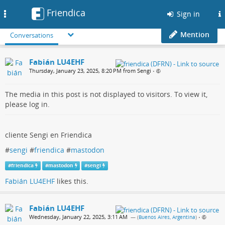
Friendica
Toggle
Sign in
navigation
Mention
Conversations
Fabián LU4EHF
Thursday, January 23, 2025, 8:20 PM from Sengi
•
The media in this post is not displayed to visitors. To view it,
please log in.
cliente Sengi en Friendica
#
sengi
#
friendica
#
mastodon
#
friendica
#
mastodon
#
sengi
Fabián LU4EHF
likes this.
Fabián LU4EHF
Wednesday, January 22, 2025, 3:11 AM
— (
Buenos Aires, Argentina
)
•