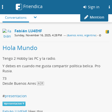
Friendica
Toggle
Sign in
navigation
Mention
Conversations
Fabián LU4EHF
Sunday, November 16, 2025, 4:28 PM
— (
Buenos Aires, Argentina
)
•
Hola Mundo
Tengo 2 Hobby las PC y la radio.
Y debes en cuando me gusta compartir política belica. Pro
Rusia.
73
Desde Buenos Aires 🇦🇷
#
presentacion
#
presentacion
Fabián LU4EHF
likes this.