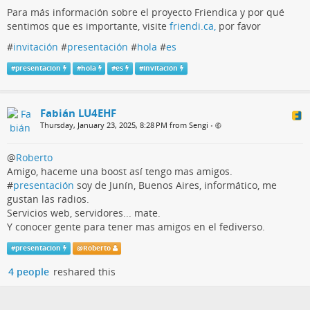
Para más información sobre el proyecto Friendica y por qué
sentimos que es importante, visite
friendi.ca,
por favor
#
invitación
#
presentación
#
hola
#
es
#
presentacion
#
hola
#
es
#
invitación
Fabián LU4EHF
Thursday, January 23, 2025, 8:28 PM from Sengi
•
@
Roberto
Amigo, haceme una boost así tengo mas amigos.
#
presentación
soy de Junín, Buenos Aires, informático, me
gustan las radios.
Servicios web, servidores... mate.
Y conocer gente para tener mas amigos en el fediverso.
#
presentacion
@
Roberto
4 people
reshared this