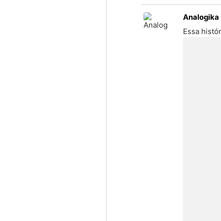
to
source
Analogika
Essa histó