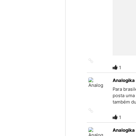
Link
to
1
source
Analogika
Para brasi
posta uma
também dup
Link
to
1
source
Analogika