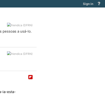
He
Sign in
an
do
 pessoas a usá-lo.
a-ia-esta-