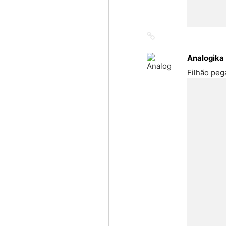
Link
to
source
Analogika
Filhão peg