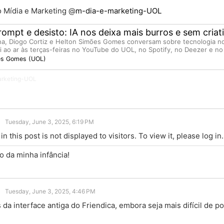
o Mídia e Marketing
@
m-dia-e-marketing-UOL
ompt e desisto: IA nos deixa mais burros e sem criat
a, Diogo Cortiz e Helton Simões Gomes conversam sobre tecnologia no
i ao ar às terças-feiras no YouTube do UOL, no Spotify, no Deezer e no
es Gomes (UOL)
rketing-UOL
Tuesday, June 3, 2025, 6:19 PM
n this post is not displayed to visitors. To view it, please log in.
o da minha infância!
Tuesday, June 3, 2025, 4:46 PM
da interface antiga do Friendica, embora seja mais difícil de po