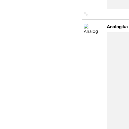
Link
to
source
Analogika