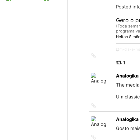
Posted int
Gero o pr
(Toda seman
programa va
Helton Simõ
@
m-dia-e-ma
Link
to
1
source
Analogika
The media i
Um clássic
Link
to
source
Analogika
Gosto mais 
Link