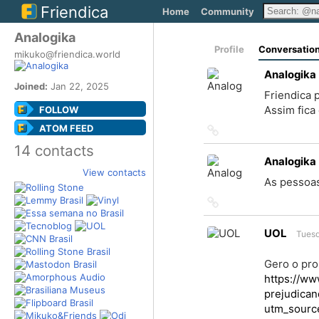
Friendica
Home
Community
Analogika
Profile
Conversatio
mikuko@friendica.world
Analogika
Joined:
Jan 22, 2025
Friendica 
FOLLOW
Assim fica
ATOM FEED
Link
to
14 contacts
source
Analogika
View contacts
As pessoas
Link
to
source
UOL
Tuesd
Gero o pro
https://ww
prejudican
utm_sourc