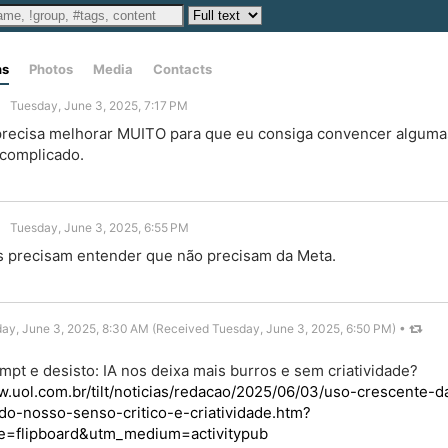
ns
Photos
Media
Contacts
Tuesday, June 3, 2025, 7:17 PM
precisa melhorar MUITO para que eu consiga convencer algumas
 complicado.
Tuesday, June 3, 2025, 6:55 PM
 precisam entender que não precisam da Meta.
ay, June 3, 2025, 8:30 AM (Received Tuesday, June 3, 2025, 6:50 PM)
•
mpt e desisto: IA nos deixa mais burros e sem criatividade?
w.uol.com.br/tilt/noticias/redacao/2025/06/03/uso-crescente-d
do-nosso-senso-critico-e-criatividade.htm?
e=flipboard&utm_medium=activitypub