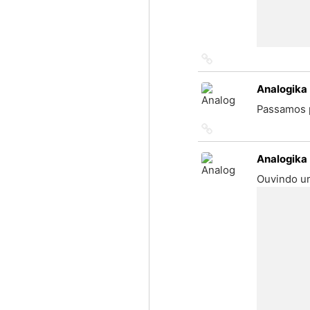
Link
to
source
Analogika
Passamos p
Link
to
source
Analogika
Ouvindo u