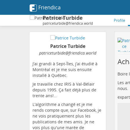
Friendica
Patrice Turbide
Profile
patriceturbide@friendica.world
Patrice Turbide
patriceturbide
@friendica
.world
Acha
J’ai grandi à Sept-Îles, j’ai étudié à
Montréal et je me suis ensuite
Boire 
installé à Québec.
Les ar
Je travaille chez IRIS à Val-Bélair
nous.
depuis 1995. Ça fait déjà plus de
trente ans!…
expar
L'algorithme a changé et je me
rends compte que, sur Facebook, je
ne vois pratiquement plus les
publications de mes amis. Je ne
vois plus qu'une marée de