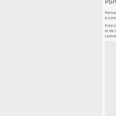
Por
Portra
à Limo
Fred J
et de 
Leonar