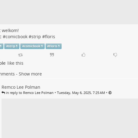
t welkom!
c
#
comicbook
#
strip
#
floris
#
strip
#
comicbook
#
Floris
ple
like this
mments - Show more
Remco Lee Polman
•
•
in reply to Remco Lee Polman
Tuesday, May 6, 2025, 7:25 AM