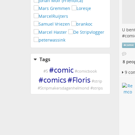
U ben
#
comi
#
comic
Tags
8 peo
#
comic
#
5
#
comicbook
9 co
#
comics
#
Floris
#
strip
#
Stripmakersdagenhelmond
#
strips