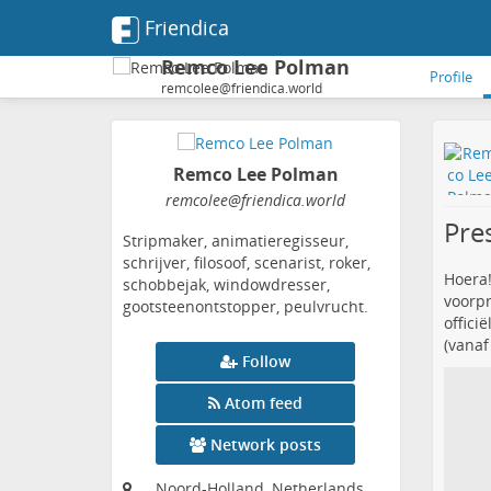
Friendica
Remco Lee Polman
Profile
remcolee@friendica.world
Remco Lee Polman
remcolee
@friendica
.world
Pre
Stripmaker, animatieregisseur,
schrijver, filosoof, scenarist, roker,
Hoera!
schobbejak, windowdresser,
voorpr
gootsteenontstopper, peulvrucht.
offici
(vanaf
Follow
Atom feed
Network posts
Noord-Holland, Netherlands