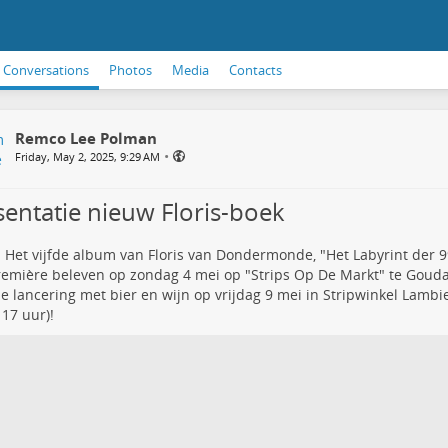
Conversations
Photos
Media
Contacts
Remco Lee Polman
•
Friday, May 2, 2025, 9:29 AM
sentatie nieuw Floris-boek
 Het vijfde album van Floris van Dondermonde, "Het Labyrint der 999
emière beleven op zondag 4 mei op "Strips Op De Markt" te Gouda 
ële lancering met bier en wijn op vrijdag 9 mei in Stripwinkel Lam
 17 uur)!