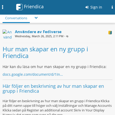
Friendica
Toggle
Sign in
navigation
Conversations
Användare av Fediverse
Wednesday, March 26, 2025, 2:11 PM
•
Hur man skapar en ny grupp i
Friendica
Här kan du läsa om hur man skapar en ny grupp i Friendica:
docs.google.com/document/d/1In…
Här följer en beskrivning av hur man skapar en
grupp i Friendica
Här följer en beskrivning av hur man skapar en grupp i Friendica Klicka
på ditt namn uppe till höger och välj Inställningar och Manage Accounts
Klicka sedan på Register an additional account Skriv in Your Display
Name (= det namn som syns på din pro…