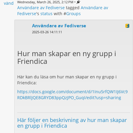
•
Wednesday, March 26, 2025, 2:12 PM
Användare av Fediverse
tagged
Användare av
Fediverse
's
status
with #
Groups
Användare av Fediverse
2025-03-26 14:11:11
Hur man skapar en ny grupp i
Friendica
Här kan du läsa om hur man skapar en ny grupp i
Friendica:
https://docs.google.com/document/d/1Inu5rfQW1IJ6Vc9
RDkBRlJQE8GRYD83ppQzJPO_GuqI/edit?usp=sharing
Här följer en beskrivning av hur man skapar
en grupp i Friendica