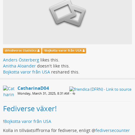
@
Fediverse Statistics
!
Bojkotta varor från USA
Anders Österberg
likes this.
Anitha Aloander
doesn't like this.
Bojkotta varor från USA
reshared this.
CatharinaD04
Monday, March 31, 2025, 8:31 AM
•
Fediverse växer!
!
Bojkotta varor från USA
Kolla in tillväxtsiffrorna för fediverse, enligt
@
fediversecounter