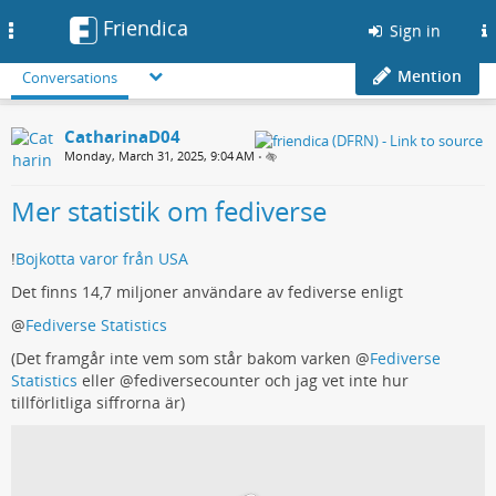
Friendica
Toggle
Sign in
navigation
Mention
Conversations
CatharinaD04
Monday, March 31, 2025, 9:04 AM
•
Mer statistik om fediverse
!
Bojkotta varor från USA
Det finns 14,7 miljoner användare av fediverse enligt
@
Fediverse Statistics
(Det framgår inte vem som står bakom varken
@
Fediverse
Statistics
eller @fediversecounter och jag vet inte hur
tillförlitliga siffrorna är)