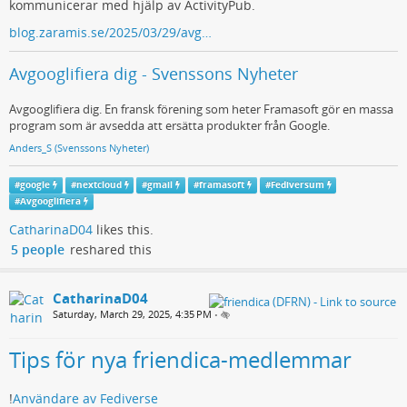
kommunicerar med hjälp av ActivityPub.
blog.zaramis.se/2025/03/29/avg…
Avgooglifiera dig - Svenssons Nyheter
Avgooglifiera dig. En fransk förening som heter Framasoft gör en massa
program som är avsedda att ersätta produkter från Google.
Anders_S (Svenssons Nyheter)
#
google
#
nextcloud
#
gmail
#
framasoft
#
Fediversum
#
Avgooglifiera
CatharinaD04
likes this.
5 people
reshared this
CatharinaD04
Saturday, March 29, 2025, 4:35 PM
•
Tips för nya friendica-medlemmar
!
Användare av Fediverse