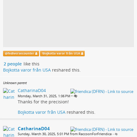
@
fediversecounter
!
Bojkotta varor från USA
2 people
like this
Bojkotta varor från USA
reshared this.
Unknown parent
CatharinaD04
•
Monday, March 31, 2025, 1:06 PM
Thanks for the precision!
Bojkotta varor från USA
reshared this.
CatharinaD04
Sunday, March 30, 2025, 5:01 PM from RaccoonForFriendica
•