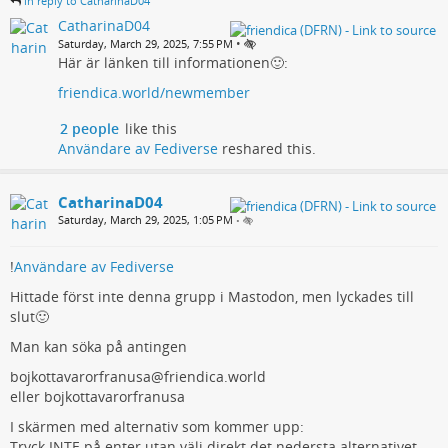
in reply to CatharinaD04
CatharinaD04
•
Saturday, March 29, 2025, 7:55 PM
Här är länken till informationen🙂:
friendica.world/newmember
2 people
like this
Användare av Fediverse
reshared this.
CatharinaD04
Saturday, March 29, 2025, 1:05 PM
•
!
Användare av Fediverse
Hittade först inte denna grupp i Mastodon, men lyckades till
slut🙂
Man kan söka på antingen
bojkottavarorfranusa@friendica.world
eller bojkottavarorfranusa
I skärmen med alternativ som kommer upp:
Tryck INTE på enter utan välj direkt det nedersta alternativet.