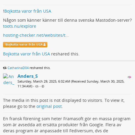
!
Bojkotta varor från USA
Någon som känner känner till denna svenska Mastodon-server?
toots.nu/explore
hosting-checker.net/websites/t…
!
Bojkotta varor från USA
Bojkotta varor från USA
reshared this.
CatharinaD04
reshared this.
Anders_S
Saturday, March 29, 2025, 6:02 AM (Received Sunday, March 30, 2025,
11:34 AM)
•
•
The media in this post is not displayed to visitors. To view it,
please go to the
original post
.
En fransk förening som heter Framasoft gör en massa program
som är avsedda att ersätta produkter från Google. Flera av
deras program är anpassade till Fediversum, dvs de