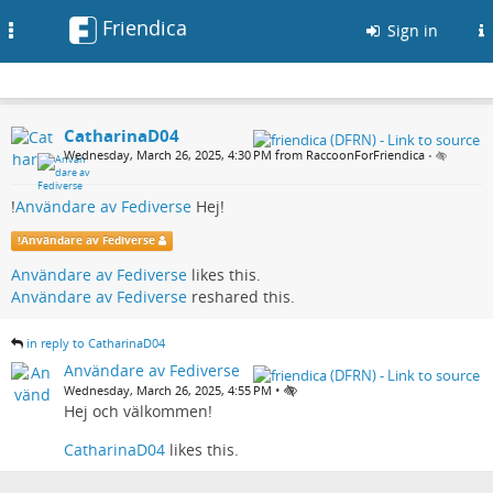
Friendica
Toggle
Sign in
navigation
CatharinaD04
Wednesday, March 26, 2025, 4:30 PM from RaccoonForFriendica
•
!
Användare av Fediverse
Hej!
!
Användare av Fediverse
Användare av Fediverse
likes this.
Användare av Fediverse
reshared this.
in reply to CatharinaD04
Användare av Fediverse
•
Wednesday, March 26, 2025, 4:55 PM
Hej och välkommen!
CatharinaD04
likes this.